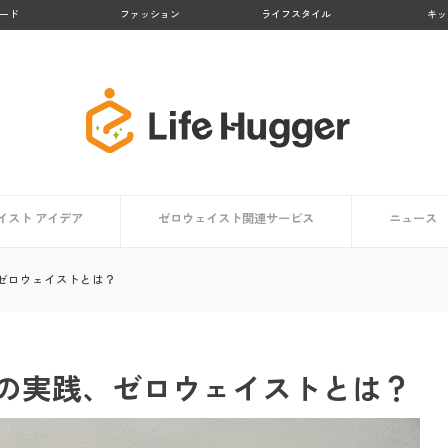
ード
ファッション
ライフスタイル
キッ
イスト アイデア
ゼロウェイスト関連サービス
ニュース
アイデア一覧
方向け
ト編
編
【大阪府】Osakaほかさんマップ
【徳島県 上勝町】日本のゼロウェイスト・タウン
【京都府 亀岡市】かめおかプラスチックごみゼロ宣
【熊本県 黒川温泉】地域コンポストプロジェクト
【鹿児島県 大崎市】リサイクル率No.１の町
【京都府 京都市】京都市のごみゼロ対策とは？
生活で役立つアプリ・マップまとめ
ゼロウェイストを体験する
ゼロウェイストとは？
言
の実践、ゼロウェイストとは？