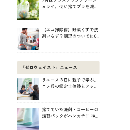
7月はプラスチックフリージ
ュライ。使い捨てプラを減ら
す暮らしの始め方
【エコ掃除術】野菜くずで洗
剤いらず？調理のついでに0
円掃除でキッチンをきれいに
「ゼロウェイスト」ニュース
リユースの日に親子で学ぶ。
コメ兵の鑑定士体験とアップ
サイクル制作
捨てていた洗剤・コーヒーの
詰替パックがハンカチに 神
戸「エコノバ」で回収スター
ト