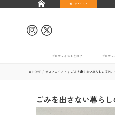
ゼロウェイスト
フ
ゼロウェイストとは？
ゼロウェ
自治体や団体のゼロウェイストな取り組み
ゼロウェイストなライフスタイルとは？
ゼロウェイストを始めたい人へ
ゼロウェイストな情報を集める
日本が抱える課題とは？
世界のゼロウェイスト宣言都市
日本のゼロウェイスト宣言都市
その他の
初めての
コンポス
キッチン
トイレ編
ギフト編
お風呂編
HOME
ゼロウェイスト
ごみを出さない暮らしの実践、
ごみを出さない暮らし