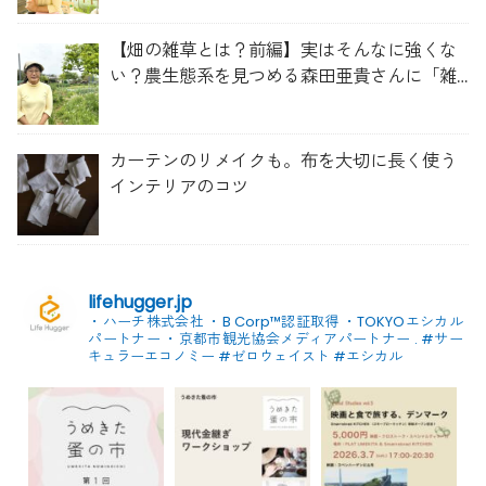
【畑の雑草とは？前編】実はそんなに強くな
い？農生態系を見つめる森田亜貴さんに「雑
草管理のコツ」を聞いてみた
カーテンのリメイクも。布を大切に長く使う
インテリアのコツ
lifehugger.jp
・ハーチ株式会社
・B Corp™認証取得
・TOKYOエシカル
パートナー
・京都市観光協会メディアパートナー
.
#サー
キュラーエコノミー #ゼロウェイスト
#エシカル