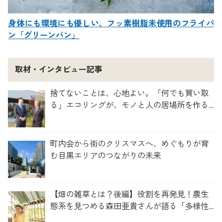
身体にも環境にも優しい、フッ素樹脂未使用のフライパ
ン「グリーンパン」
取材・インタビュー記事
捨てないことは、心地よい。「何でも買い取
る」エコリングが、モノと人の居場所を作る
理由
町内会から街のクリスマスへ、めぐもりが育
む目黒エリアのつながりの未来
【畑の雑草とは？後編】役割を再発見！農生
態系を見つめる森田亜貴さんが語る「多様性
を維持する畑づくり」