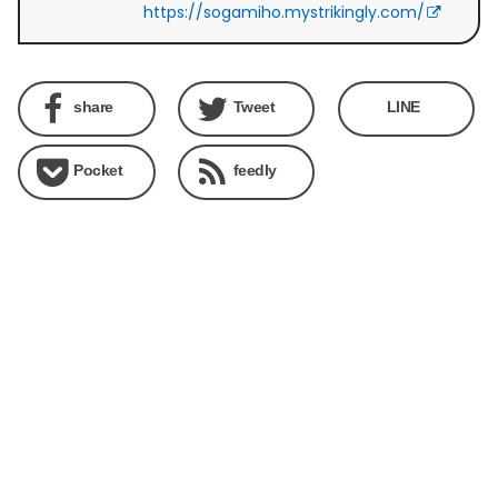
https://sogamiho.mystrikingly.com/
share
Tweet
LINE
Pocket
feedly