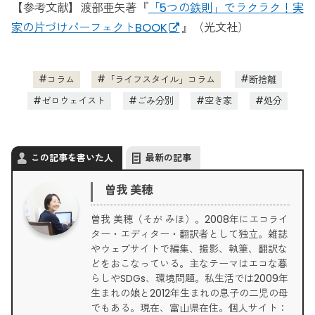
【参考文献】渡部亜矢著『
「5つの鉄則」でラクラク！実
家の片づけパーフェクトBOOK
』（光文社）
コラム
「ライフスタイル」コラム
断捨離
ゼロウェイスト
ごみ分別
空き家
処分
この記事を書いた人
最新の記事
曽我 美穂
曽我 美穂（そが みほ）。2008年にエコライ
ター・エディター・翻訳者として独立。雑誌
やウェブサイトで編集、撮影、執筆、翻訳な
どをおこなっている。主なテーマはエコな暮
らしやSDGs、環境問題。私生活では2009年
生まれの娘と2012年生まれの息子の二児の母
でもある。現在、富山県在住。個人サイト：