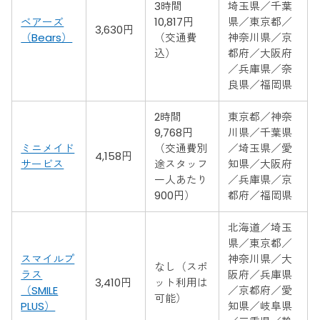
3時間
埼玉県／千葉
ベアーズ
10,817円
県／東京都／
3,630円
（Bears）
（交通費
神奈川県／京
込）
都府／大阪府
／兵庫県／奈
良県／福岡県
2時間
東京都／神奈
9,768円
川県／千葉県
ミニメイド
（交通費別
／埼玉県／愛
4,158円
サービス
途スタッフ
知県／大阪府
一人あたり
／兵庫県／京
900円）
都府／福岡県
北海道／埼玉
県／東京都／
スマイルプ
神奈川県／大
なし（スポ
ラス
阪府／兵庫県
3,410円
ット利用は
（SMILE
／京都府／愛
可能）
PLUS）
知県／岐阜県