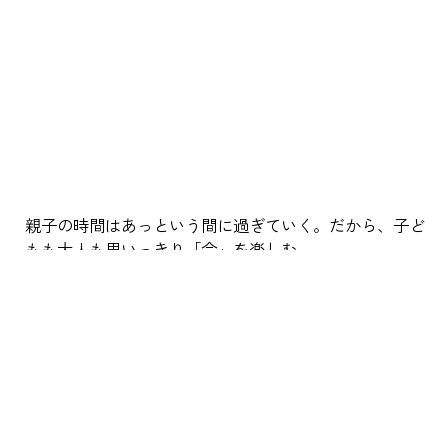
親子の時間はあっという間に過ぎていく。だから、子ど
もも大人も思いっきり「今」を楽しむ。
子育て
ベビー
幼児
小学生
キッズファッション
親子でお出かけ
親子で学ぶ
親子でsdgs