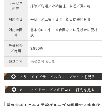
サービス
掃除／洗濯／収納整理／料理／買い物
内容
対応曜日
平日 ※土曜・日曜・祝日は要問合せ
対応時間
基本的に日中 ※夜間などは見積時に要相
帯
談
最低料金
3,850円
／時間
運営会社
株式会社ほづみ
メリーメイドサービスのウェブサイトを見る
メリーメイドサービスの口コミ・評判を見る
業界大手！ニチイ学館グループが提供する家事代