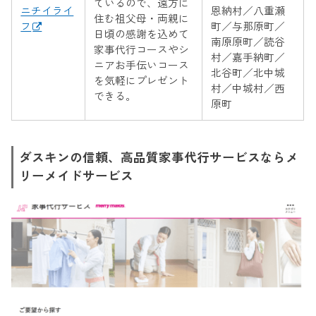
ているので、遠方に
ニチイライ
恩納村／八重瀬
住む祖父母・両親に
フ
町／与那原町／
日頃の感謝を込めて
南原原町／読谷
家事代行コースやシ
村／嘉手納町／
ニアお手伝いコース
北谷町／北中城
を気軽にプレゼント
村／中城村／西
できる。
原町
ダスキンの信頼、高品質家事代行サービスならメ
リーメイドサービス