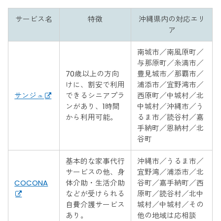
サービス名
特徴
沖縄県内の対応エリ
ア
南城市／南風原町／
与那原町／糸満市／
70歳以上の方向
豊見城市／那覇市／
けに、割安で利用
浦添市／宜野湾市／
サンジュ
できるシニアプラ
西原町／中城村／北
ンがあり、1時間
中城村／沖縄市／う
から利用可能。
るま市／読谷村／嘉
手納町／恩納村／北
谷町
基本的な家事代行
沖縄市／うるま市／
サービスの他、身
宜野湾／浦添市／北
COCONA
体介助・生活介助
谷町／嘉手納町／西
などが受けられる
原町／読谷村／北中
自費介護サービス
城村／中城村／その
あり。
他の地域は応相談