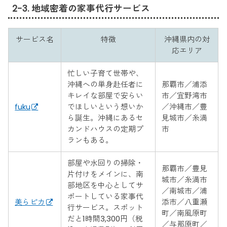
2-3. 地域密着の家事代行サービス
サービス名
特徴
沖縄県内の対
応エリア
忙しい子育て世帯や、
沖縄への単身赴任者に
那覇市／浦添
キレイな部屋で安らい
市／宜野湾市
fuku
でほしいという想いか
／沖縄市／豊
ら誕生。沖縄にあるセ
見城市／糸満
カンドハウスの定期プ
市
ランもある。
部屋や水回りの掃除・
那覇市／豊見
片付けをメインに、南
城市／糸満市
部地区を中心としてサ
／南城市／浦
ポートしている家事代
美らピカ
添市／八重瀬
行サービス。スポット
町／南風原町
だと1時間3,300円（税
／与那原町／