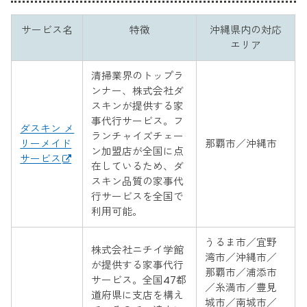
サービス名
特徴
沖縄県内の対応
エリア
清掃業界のトップラ
ンナー、株式会社ダ
スキンが提供する家
事代行サービス。フ
ダスキン メ
ランチャイズチェー
リーメイド
那覇市／沖縄市
ン加盟店が全国に点
サービス
在しているため、ダ
スキン品質の家事代
行サービスを全国で
利用可能。
うるま市／宜野
株式会社ニチイ学館
湾市／沖縄市／
が提供する家事代行
那覇市／浦添市
サービス。全国47都
／糸満市／豊見
道府県に支店を構え
城市／南城市／