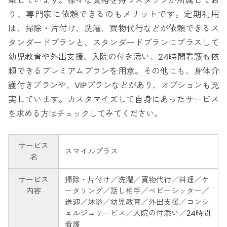
案しています。様々な資格を持つスタッフが所属してお
り、専門家に依頼できるのもメリットです。定期利用
は、掃除・片付け、洗濯、買物代行などが依頼できるス
タンダードプランと、スタンダードプランにプラスして
幼児教育や外出支援、入院の付き添い、24時間看護も依
頼できるプレミアムプランを用意。その他にも、身体介
護付きプランや、VIPプランなどがあり、オプションも充
実しています。カスタマイズして自身にあったサービス
を求める方はチェックしてみてください。
サービス
スマイルプラス
名
サービス
掃除・片付け／洗濯／買物代行／料理／ケ
内容
ータリング／話し相手／ベビーシッター／
送迎／沐浴／幼児教育／外出支援／コンシ
ェルジュサービス／入院の付添い／24時間
看護