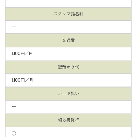
ー
スタッフ指名料
ー
交通費
1,100円／回
鍵預かり代
1,100円／月
カ―ド払い
ー
領収書発行
◯