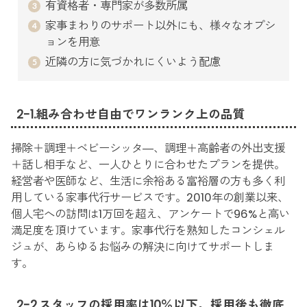
有資格者・専門家が多数所属
家事まわりのサポート以外にも、様々なオプシ
ョンを用意
近隣の方に気づかれにくいよう配慮
2-1.組み合わせ自由でワンランク上の品質
掃除＋調理＋ベビーシッタ―、調理＋高齢者の外出支援
＋話し相手など、一人ひとりに合わせたプランを提供。
経営者や医師など、生活に余裕ある富裕層の方も多く利
用している家事代行サービスです。2010年の創業以来、
個人宅への訪問は1万回を超え、アンケートで96%と高い
満足度を頂けています。家事代行を熟知したコンシェル
ジュが、あらゆるお悩みの解決に向けてサポートしま
す。
2-2.スタッフの採用率は10％以下。採用後も徹底