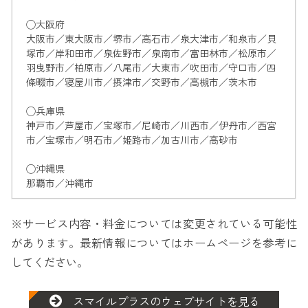
◯大阪府
大阪市／東大阪市／堺市／高石市／泉大津市／和泉市／貝
塚市／岸和田市／泉佐野市／泉南市／富田林市／松原市／
羽曳野市／柏原市／八尾市／大東市／吹田市／守口市／四
條畷市／寝屋川市／摂津市／交野市／高槻市／茨木市
◯兵庫県
神戸市／芦屋市／宝塚市／尼崎市／川西市／伊丹市／西宮
市／宝塚市／明石市／姫路市／加古川市／高砂市
◯沖縄県
那覇市／沖縄市
※サービス内容・料金については変更されている可能性
があります。最新情報についてはホームページを参考に
してください。
スマイルプラスのウェブサイトを見る