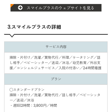
スマイルプラスのウェブサイトを見る
3.スマイルプラスの詳細
サービス内容
掃除・片付け／洗濯／買物代行／料理／ケータリング／話
し相手／ベビーシッター／送迎／沐浴／幼児教育／外出支
援／コンシェルジュサービス／入院の付添い／24時間看護
プラン
◯スタンダードプラン
掃除・片付け／洗濯／買物代行／話し相手／ベビーシッタ
ー／送迎／沐浴
・週1回2時間：3,800円／時間