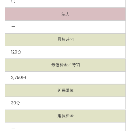
◯
法人
ー
最短時間
120分
最低料金／時間
2,750円
延長単位
30分
延長料金
ー