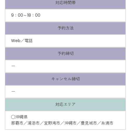
対応時間帯
9：00～18：00
予約方法
Web／電話
予約締切
ー
キャンセル締切
ー
対応エリア
◯沖縄県
那覇市／浦添市／宜野湾市／沖縄市／豊見城市／糸満市