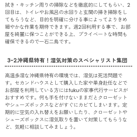
拭き・キッチン周りの掃除などを徹底的にしてもらい、2
回目は、トイレやお風呂の水回りと玄関の掃き掃除をし
てもらうなど、目的を明確に分ける事によってよりきめ
細やかな作業を期待できます。週2回利用する事で、お部
屋を綺麗に保つことができる上、プライベートな時間も
確保できるので一石二鳥です。
3-2.沖縄県特有！湿気対策のスペシャリスト集団
高温多湿な沖縄県特有の環境では、湿気は死活問題で
す。セカンドハウスとして購入した家や単身赴任などで
お部屋を利用している方にはfukuの家事代行サービスが
おすすめです。何も手を付けないままだとクローゼット
やシューズボックスなどがすぐにカビてしまいます。定
期的に空気の入れ替えをお願いしたり、クローゼットや
シューズボックスに湿気取りを置いて対策してもらうな
ど、気軽に相談してみましょう。