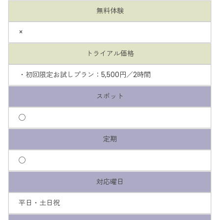
無料体験
×
トライアル価格
・初回限定お試しプラン：5,500円／2時間
スポット
◯
定期
◯
対応曜日
平日・土日祝