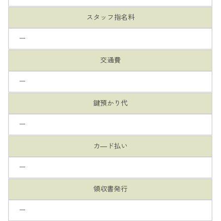
スタッフ指名料
ー
交通費
ー
鍵預かり代
ー
カ―ド払い
ー
領収書発行
ー