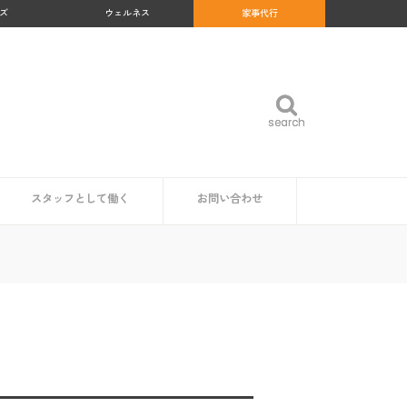
ズ
ウェルネス
家事代行
search
search
スタッフとして働く
お問い合わせ
め
沖縄県
福岡県
佐賀県
長崎県
熊本県
大分県
宮崎県
鹿児島県
福島県
群馬県
岐阜県
和歌山県
高知県
北海道
青森県
岩手県
秋田県
山形県
宮城県
東京都
神奈川県
埼玉県
千葉県
茨城県
栃木県
愛知県
静岡県
新潟県
富山県
石川県
福井県
山梨県
長野県
大阪府
京都府
兵庫県
奈良県
三重県
滋賀県
鳥取県
島根県
岡山県
広島県
山口県
徳島県
香川県
愛媛県
家事代行スタッフ求人の一覧
仕事内容
魅力・やりがい
時給・給料相場
研修・サポート体制
資格は必要？
企業・自治体の方
読者の方