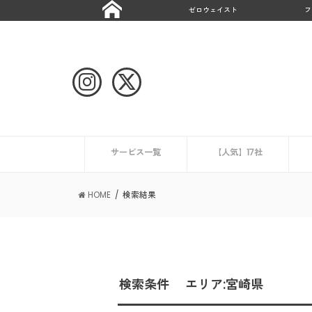
ゼロウェイスト
フ
サービス一覧
【人気】17社
ハウスクリーニング
CaSy
ミニメイド・サービス
タスカジ
ピナイ家政婦サービス
ベアーズ
家事代行サービスの一覧を見る
ニュース
エアコンクリーニング業
HOME
検索結果
検索条件 エリア:宮崎県