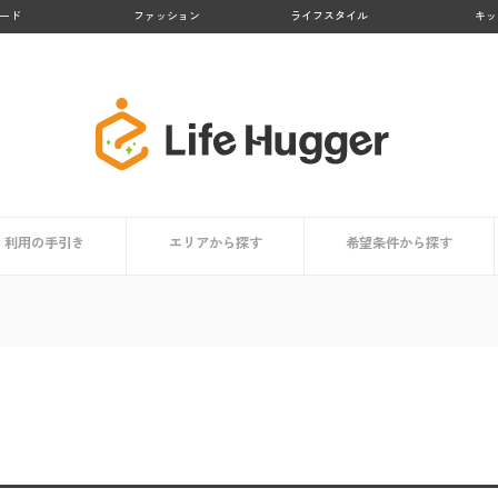
ード
ファッション
ライフスタイル
キッ
利用の手引き
エリアから探す
希望条件から探す
者まとめ
依頼時の掃除用具リスト
家事代行サービスとは？
サービス内容
利用するメリット
担当スタッフはどんな人？
利用者はどんな人？
価格・料金相場
信頼できるサービスの選び方
コラム
依頼時のチェックポイント
登録から当日までの利用の流れ
九州地方
北海道・東北地方
関東地方
中部地方
近畿地方
中国・四国地方
買い物代行に対応
料金が安い
顧客満足度が高い
業界大手
お試しプランあり
掃除・清掃代行におすす
洗濯代行に対応
料理代行に対応