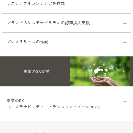
サステナブルコンテンツを作成
ブランドのサステナビリティの認知拡大支援
貴社が運営するオウンドメディアのコンテンツ作成を行っておりま
す。細かなヒアリングを行い、サステナブルなライフスタイルの専門
プレスリリースの作成
性の高いLife Hugger編集部が、各メディアに合ったコンテンツの作
貴社のブランドが行っているサステナビリティ活動を、どのように生
成を行います。
活者に訴求していくかを一緒に考えながら認知してもらえるような支
援活動をします。
日々プレスリリースを受け取り、それを元に記事を書いているメディ
事業のSX支援
アライターの視点でプレスリリースを作成します。編集者に刺さるよ
うなタイトルや見出し、内容を考えて作成します。料金は、リリース
1本あたり5万円~ （税別）承ります。
事業のSX
（サステナビリティ・トランスフォーメーション）
SDGsやサステナビリティ、CSVやESGの視点を自社の事業開発や商