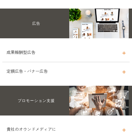
1記事の中でテーマに沿ったさまざまな商品・サービスを紹介する
では、メーカー・ブランドの紹介から、商品のテクスチャー、商品ラ
「まとめ記事」の中で、貴社の商品・サービスを紹介します。1記事
インナップまで細かく紹介しました。
の中でいくつかの商品を比較することができるため、読んでもらいや
Life HuggerのInstagramやXなどでPRできるプランです。
すい人気の記事スタイルです。
広告
Instagram上でのブランドの認知度を高め、エンゲージメントを促進
し、商品やサービスの販売に繋げることができます。
・ユーザー参加
型のプレゼント企画
・商品やサービスのレビュー
・フィード広告やス
トーリーズ広告
・ビデオコンテンツ「リール」作成
成果報酬型広告
定額広告・バナー広告
Life Hugger経由で、購入や申し込みが発生するたびに広告費・費用
が発生する広告形態です。初期費用を抑えることができ、ユーザーの
アクションが発生した分だけのお支払いなので、はじめやすいプラン
Life Hugger内の特定の場所にバナーやテキスト広告の設置ができる
です。
プロモーション支援
広告です。掲載される場所が複数あるため、Life Hugger内のさまざ
まな記事やコンテンツを見ている読者に向けて、幅広くリーチするこ
とができます。料金は、10万円~（税別）承っております。
貴社のオウンドメディアに