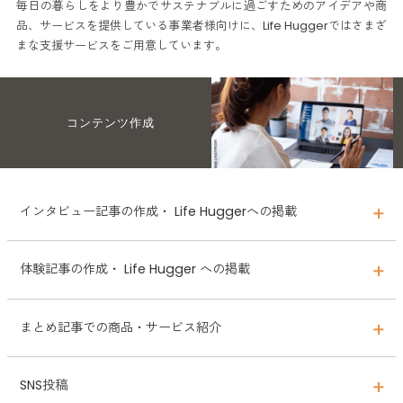
毎日の暮らしをより豊かでサステナブルに過ごすためのアイデアや商
品、サービスを提供している事業者様向けに、
Life Huggerではさまざ
まな支援サービスをご用意しています。
コンテンツ作成
インタビュー記事の作成・ Life Huggerへの掲載
体験記事の作成・ Life Hugger への掲載
Life Hugger編集部が、貴社にインタビューをして記事を作成し、そ
の記事をLife Huggerに掲載します。商品・サービスを紹介するだけ
まとめ記事での商品・サービス紹介
ではなく、構想段階の想いや、サステナブルなポイント、会社として
Life Hugger編集部が実際に商品やサービスを体験し、それを記事で
の環境・社会への配慮など詳細な情報を伝えることができます。料金
紹介します。実際に体験して記事にすることで、生の声を読者に届け
は、1記事あたり15万円~（税別）承ります。
SNS投稿
ることができます。環境に配慮した材料を使用した化粧品の体験記事