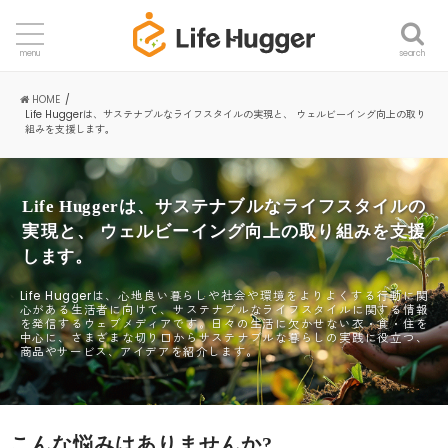
search
menu
HOME
Life Huggerは、サステナブルなライフスタイルの実現と、 ウェルビーイング向上の取り
組みを支援します。
Life Huggerは、サステナブルなライフスタイルの
実現と、 ウェルビーイング向上の取り組みを支援
します。
Life Huggerは、心地良い暮らしや社会や環境をよりよくする行動に関
心がある生活者に向けて、サステナブルなライフスタイルに関する情報
を発信するウェブメディアです。日々の生活に欠かせない衣・食・住を
中心に、さまざまな切り口からサステナブルな暮らしの実践に役立つ、
商品やサービス、アイデアを紹介します。
こんな悩みはありませんか?