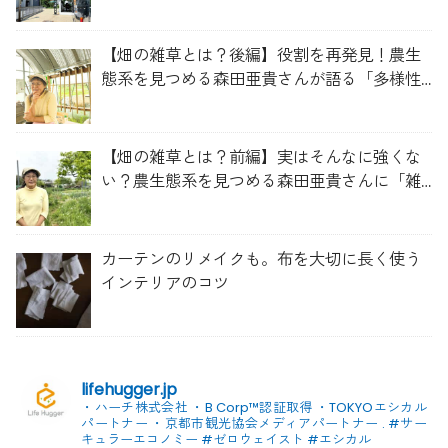
【畑の雑草とは？後編】役割を再発見！農生
態系を見つめる森田亜貴さんが語る「多様性
を維持する畑づくり」
【畑の雑草とは？前編】実はそんなに強くな
い？農生態系を見つめる森田亜貴さんに「雑
草管理のコツ」を聞いてみた
カーテンのリメイクも。布を大切に長く使う
インテリアのコツ
lifehugger.jp
・ハーチ株式会社
・B Corp™認証取得
・TOKYOエシカル
パートナー
・京都市観光協会メディアパートナー
.
#サー
キュラーエコノミー #ゼロウェイスト
#エシカル