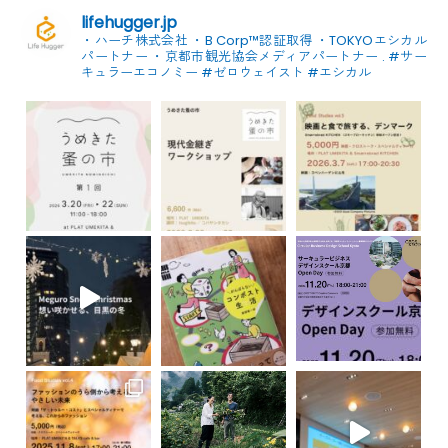
lifehugger.jp
・ハーチ株式会社
・B Corp™認証取得
・TOKYOエシカル
パートナー
・京都市観光協会メディアパートナー
.
#サー
キュラーエコノミー #ゼロウェイスト
#エシカル