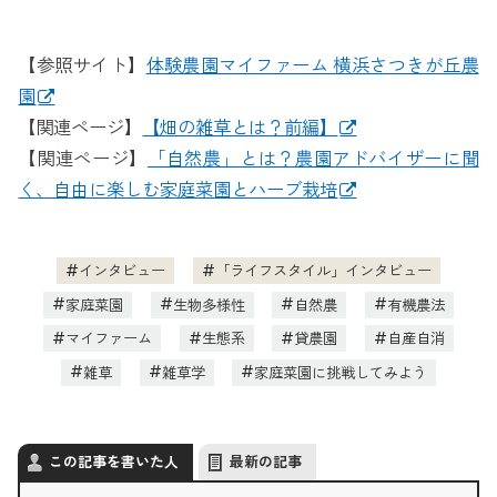
【参照サイト】
体験農園マイファーム 横浜さつきが丘農
園
【関連ページ】
【畑の雑草とは？前編】
【関連ページ】
「自然農」とは？農園アドバイザーに聞
く、自由に楽しむ家庭菜園とハーブ栽培
インタビュー
「ライフスタイル」インタビュー
家庭菜園
生物多様性
自然農
有機農法
マイファーム
生態系
貸農園
自産自消
雑草
雑草学
家庭菜園に挑戦してみよう
この記事を書いた人
最新の記事