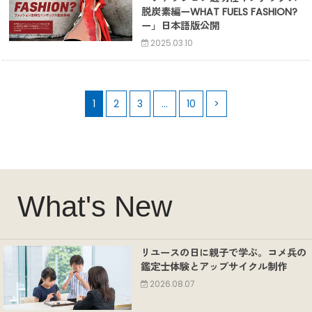
脱炭素編ーWHAT FUELS FASHION?
ー」日本語版公開
2025.03.10
1
2
3
…
10
>
What's New
リユースの日に親子で学ぶ。コメ兵の
鑑定士体験とアップサイクル制作
2026.08.07