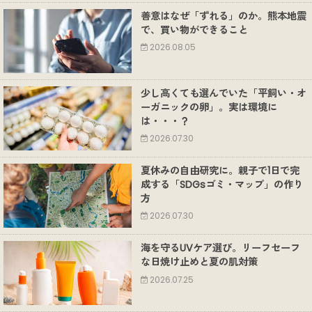
善意はなぜ「ずれる」のか。熊本地震
で、買い物ができること
2026.08.05
少し高くても選んでいた「平飼い・オ
ーガニックの卵」。実は環境に
は・・・？
2026.07.30
夏休みの自由研究に。親子で1日で完
成する「SDGsゴミ・マップ」の作り
方
2026.07.30
海を守るUVケア選び。リーフセーフ
な日焼け止めと夏の肌対策
2026.07.25