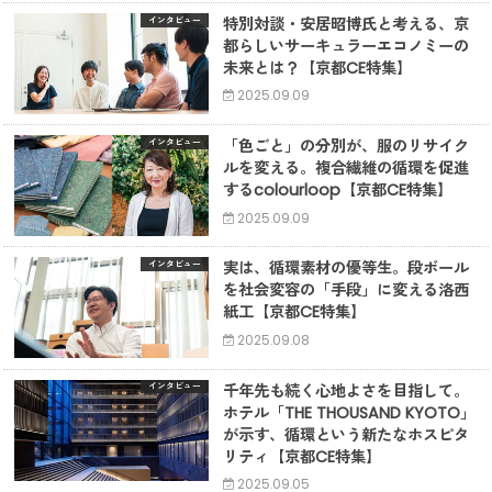
特別対談・安居昭博氏と考える、京
インタビュー
都らしいサーキュラーエコノミーの
未来とは？【京都CE特集】
2025.09.09
「色ごと」の分別が、服のリサイク
インタビュー
ルを変える。複合繊維の循環を促進
するcolourloop【京都CE特集】
2025.09.09
実は、循環素材の優等生。段ボール
インタビュー
を社会変容の「手段」に変える洛西
紙工【京都CE特集】
2025.09.08
千年先も続く心地よさを目指して。
インタビュー
ホテル「THE THOUSAND KYOTO」
が示す、循環という新たなホスピタ
リティ【京都CE特集】
2025.09.05