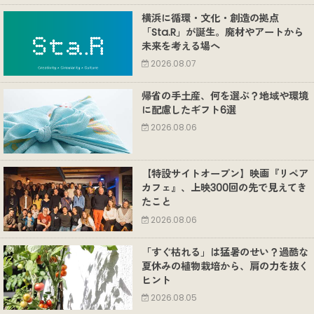
横浜に循環・文化・創造の拠点
「Sta.R」が誕生。廃材やアートから
未来を考える場へ
2026.08.07
帰省の手土産、何を選ぶ？地域や環境
に配慮したギフト6選
2026.08.06
【特設サイトオープン】映画『リペア
カフェ』、上映300回の先で見えてき
たこと
2026.08.06
「すぐ枯れる」は猛暑のせい？過酷な
夏休みの植物栽培から、肩の力を抜く
ヒント
2026.08.05