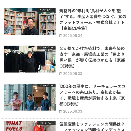
規格外の“未利用”食材が人々を“魅
インタビュー
了”する。生産と消費をつなぐ、食の
プラットフォーム・株式会社ミナト
【京都CE特集】
2025.09.04
父が捨てかけた染料で、未来を染め
インタビュー
直す。京都・馬場染工業の「黒より
黒い黒」が導く伝統のかたち【京都
CE特集】
2025.09.03
1200年の歴史に、サーキュラーエコ
インタビュー
ノミーへの糸口あり。京都市が描
く、環境と産業が調和する未来【京
都CE特集】
2025.09.03
気候変動とファッションの関係は？
インタビュー
「ファッション透明性インデックス