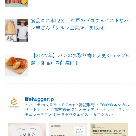
食品ロス率1.2%！ 神戸のゼロウェイストなパ
ン屋さん「ケルン三宮店」を取材
【2022年】パンのお取り寄せ人気ショップ5
選！食品ロス削減にも
lifehugger.jp
・ハーチ株式会社
・B Corp™認証取得
・TOKYOエシカル
パートナー
・京都市観光協会メディアパートナー
.
#サー
キュラーエコノミー #ゼロウェイスト
#エシカル