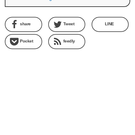
share
Tweet
LINE
Pocket
feedly