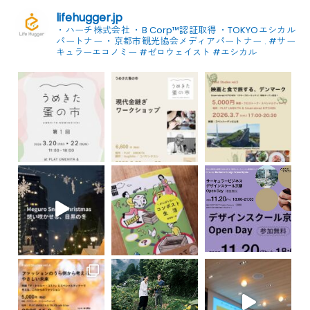
lifehugger.jp
・ハーチ株式会社
・B Corp™認証取得
・TOKYOエシカル
パートナー
・京都市観光協会メディアパートナー
.
#サー
キュラーエコノミー #ゼロウェイスト
#エシカル