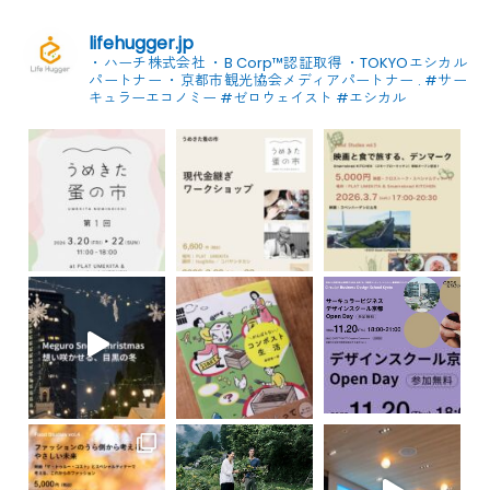
lifehugger.jp
・ハーチ株式会社
・B Corp™認証取得
・TOKYOエシカル
パートナー
・京都市観光協会メディアパートナー
.
#サー
キュラーエコノミー #ゼロウェイスト
#エシカル