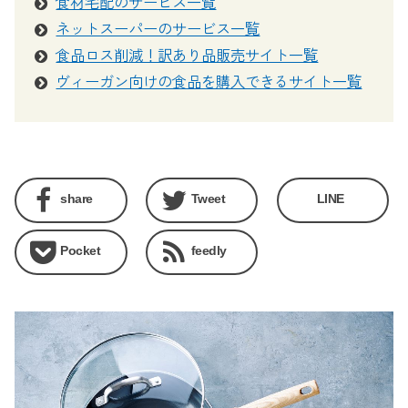
食材宅配のサービス一覧
開催
ネットスーパーのサービス一覧
2025/6/17
スーパーにお米がない！品薄がつづく今、
食品ロス削減！訳あり品販売サイト一覧
選べる買い方まとめ
ヴィーガン向けの食品を購入できるサイト一覧
2025/4/30
母の日にぴったり！心も体も喜ぶ優しいス
イーツギフト11選
2025/2/5
バレンタインに贈りたい！編集部おすすめ
のこだわりギフトまとめ
share
Tweet
LINE
2025/1/10
【2025年】ヴィーガン食品を購入できる
通販サイトを比較！おすすめポイントからピックアップ
Pocket
feedly
2025/1/7
チョコレート検定プロフェッショナルおす
すめ！エシカルなバレンタインチョコ＆お菓子まとめ
2025/1/7
食レポ付き、バレンタインにぴったりのサ