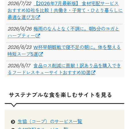
2026/7/22
【2026年7月最新版】 食材宅配サービス
おすすめ10社を比較！共働き・子育て・ひとり暮らしに
最適な選び方
2026/6/26
梅雨のなんとなく不調に。朝5分のヨガと
ハーブティー
2026/6/23
W杯早朝観戦で寝不足の朝に。体を整える
時短スープ5選
2026/5/17
食品ロス削減に貢献！訳あり品を購入でき
るフードレスキューサイトおすすめ10選
2026/3/24
【2026年3月】新規利用者向け！定期の食
材宅配・生協サービスのキャンペーンまとめ
サステナブルな食を楽しむサイトを見る
2025/7/14
日々の「食べる」が、未来を変える。PLAT
UMEKITAで見つめ直す、食のこれから
2025/7/3
【大阪】映画「0円キッチン」 × スペシャ
生協（コープ）のサービス一覧
ルディナーで食の未来を考える。Food Studies vol.2