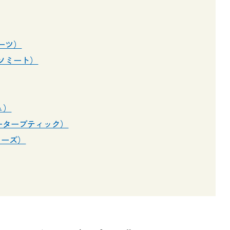
ミーツ）
（ソミート）
ュ）
e（ドーターブティック）
ーリーズ）