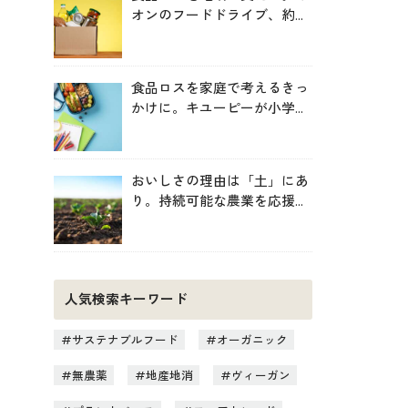
オンのフードドライブ、約
246トンを地域へ寄贈
食品ロスを家庭で考えるきっ
かけに。キユーピーが小学生
向け無料教材を提供
おいしさの理由は「土」にあ
り。持続可能な農業を応援す
る新しいお買い物のヒント
人気検索キーワード
サステナブルフード
オーガニック
無農薬
地産地消
ヴィーガン