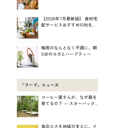
ルキット活用術
【2026年7月最新版】 食材宅
配サービスおすすめ10社を比
較！共働き・子育て・ひとり
暮らしに最適な選び方
梅雨のなんとなく不調に。朝
5分のヨガとハーブティー
「フード」ニュース
コーヒー屋さんが、なぜ森を
育てるの？ ― スターバック
スがみなかみ町で始めた「捨
てない」プロジェクト
食品ロスを地域の支えに。イ