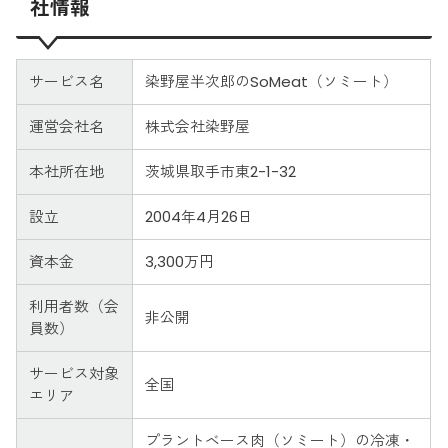
社情報
サービス名
染野屋半次郎のSoMeat（ソミート）
運営会社名
株式会社染野屋
本社所在地
茨城県取手市東2-1-32
設立
2004年4月26日
資本金
3,300万円
利用者数（会
非公開
員数）
サービス対象
全国
エリア
プラントベース肉（ソミート）の冷凍・