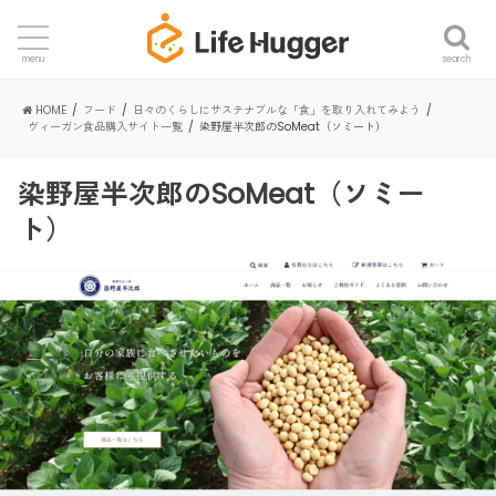
search
menu
HOME
フード
日々のくらしにサステナブルな「食」を取り入れてみよう
ヴィーガン食品購入サイト一覧
染野屋半次郎のSoMeat（ソミート）
染野屋半次郎のSoMeat（ソミー
ト）