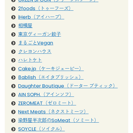
2foods（トゥーフーズ）
iHerb（アイハーブ）
相模屋
東京ヴィーガン餃子
まるごとVegan
クレヨンハウス
ハレトケト
Cake.jp（ケーキジェーピー）
8ablish（エイタブリッシュ）
Daughter Boutique（ドーター ブティック）
AIN SOPH.（アインソフ）
ZEROMEAT（ゼロミート）
Next Meats（ネクストミーツ）
染野屋半次郎のSoMeat（ソミート）
SOYCLE（ソイクル）