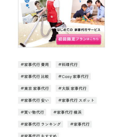
家事代行 費用
料理代行
家事代行 比較
Casy 家事代行
東京 家事代行
大阪 家事代行
家事代行 安い
家事代行 スポット
買い物代行
家事代行 横浜
家事代行 ランキング
家事代行
家事代行 おすすめ