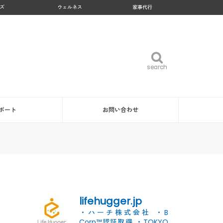
ズ
ウェルネス
家事代行
search
search
ポート
お問い合わせ
lifehugger.jp
・ハーチ株式会社
・B
Corp™認証取得
・TOKYO