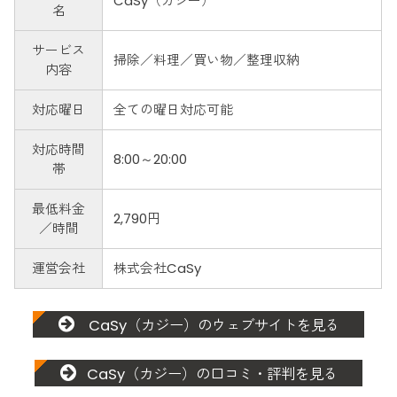
CaSy（カジー）
名
サービス
掃除／料理／買い物／整理収納
内容
対応曜日
全ての曜日対応可能
対応時間
8:00～20:00
帯
最低料金
2,790円
／時間
運営会社
株式会社CaSy
CaSy（カジー）のウェブサイトを見る
CaSy（カジー）の口コミ・評判を見る