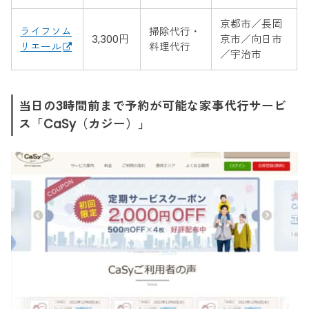
京都市／長岡
ライフソム
掃除代行・
3,300円
京市／向日市
リエール
料理代行
／宇治市
当日の3時間前まで予約が可能な家事代行サービ
ス「CaSy（カジー）」