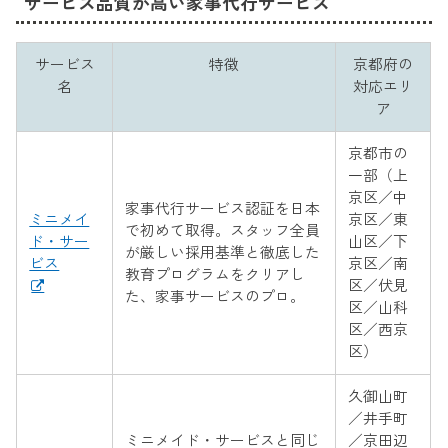
サービス品質が高い家事代行サービス
サービス
特徴
京都府の
名
対応エリ
ア
京都市の
一部（上
京区／中
家事代行サービス認証を日本
ミニメイ
京区／東
で初めて取得。スタッフ全員
ド・サー
山区／下
が厳しい採用基準と徹底した
ビス
京区／南
教育プログラムをクリアし
区／伏見
た、家事サービスのプロ。
区／山科
区／西京
区）
久御山町
／井手町
ミニメイド・サービスと同じ
／京田辺