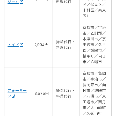
ジー）
料理代行
区／伏見区／
山科区／西京
区）
京都市／宇治
市／乙訓郡／
木津川市／京
掃除代行・
エイド
2,904円
田辺市／久世
料理代行
郡／城陽市／
精華町／向日
市／八幡市
京都市／亀岡
市／宇治市／
長岡京市／向
フォーリー
掃除代行・
日市／城陽市
3,575円
フ
料理代行
／八幡市／京
田辺市／南丹
市／大山崎町
／久御山町