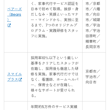
く、家事代行サービス認証を
市／京都
ベアーズ
日本で初めて取得。挨拶・身
市／八幡
（Bears
だしなみ・笑顔といったマナ
市／向日
）
ー・マインドから、実技に至
市／城陽
るまで、7つのオリジナルプ
市／宇治
ログラム・実践研修をスタッ
市／宇治
フに実施。
田原町／
精華町／
長岡京市
採用率10％以下という厳しい
基準をクリアしたスタッフが
在籍し、採用後も徹底した研
京都市／
スマイル
修を実施。家事代行だけでは
宇治市／
プラス
なく、看護師、ホームヘルパ
向日市
ー、保育士などが在籍し、
様々なサポートが受けられ
る。
年間約5万件のサービス実績