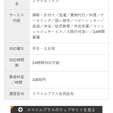
スマイルプラス
名
サービス
掃除・片付け／洗濯／買物代行／料理／ケ
内容
ータリング／話し相手／ベビーシッター／
送迎／沐浴／幼児教育／外出支援／コンシ
ェルジュサービス／入院の付添い／24時間
看護
対応曜日
平日・土日祝
対応時間
24時間対応可能
帯
最低料金
3,800円
／時間
運営会社
スマイルプラス合同会社
スマイルプラスのウェブサイトを見る