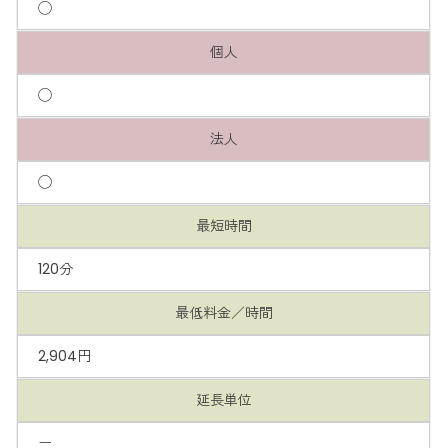
◯
個人
◯
法人
◯
最短時間
120分
最低料金／時間
2,904円
延長単位
ー