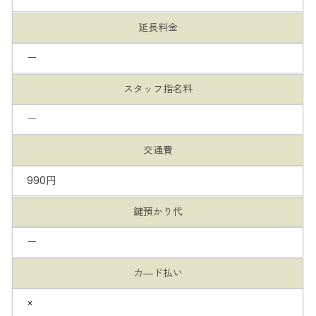
延長料金
ー
スタッフ指名料
ー
交通費
990円
鍵預かり代
ー
カ―ド払い
×