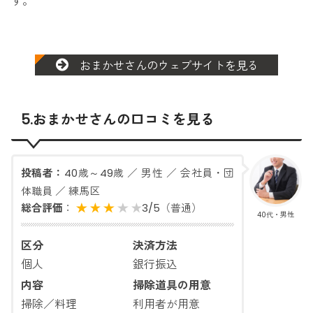
す。
おまかせさんのウェブサイトを見る
5.おまかせさんの口コミを見る
投稿者：
40歳～49歳 ／ 男性 ／ 会社員・団
体職員 ／ 練馬区
総合評価
：
3
/
5
（普通）
40代・男性
区分
決済方法
銀行振込
個人
掃除道具の用意
内容
利用者が用意
掃除／料理