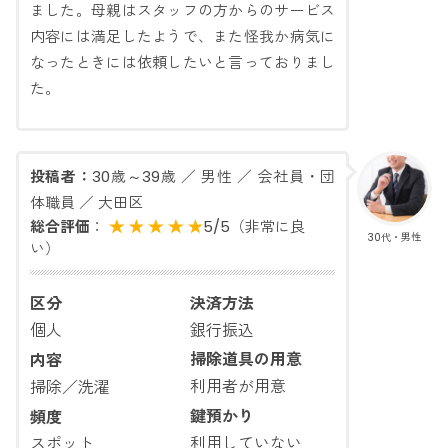
ました。母親はスタッフの方からのサービス
内容には満足したようで、また怪我か病気に
なったときには依頼したいと言っておりまし
た。
投稿者：
30歳～39歳 ／ 男性 ／ 会社員・団
体職員 ／ 大田区
総合評価
：
5
/
5
（非常に良
30代・男性
い）
区分
決済方法
銀行振込
個人
掃除道具の用意
内容
利用者が用意
掃除／洗濯
鍵預かり
頻度
利用していない
スポット