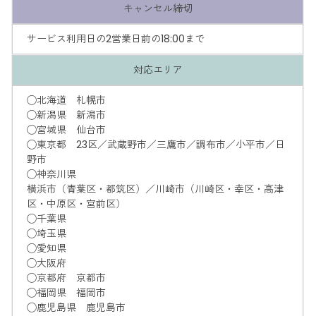
キャンセル締切
サービス利用日の2営業日前の18:00まで
対応エリア
◯北海道 札幌市
◯新潟県 新潟市
◯宮城県 仙台市
◯東京都 23区／武蔵野市／三鷹市／調布市／小平市／日
野市
◯神奈川県
横浜市（青葉区・都筑区）／川崎市（川崎区・幸区・高津
区・中原区・宮前区）
◯千葉県
◯埼玉県
◯愛知県
◯大阪府
◯京都府 京都市
◯福岡県 福岡市
◯鹿児島県 鹿児島市