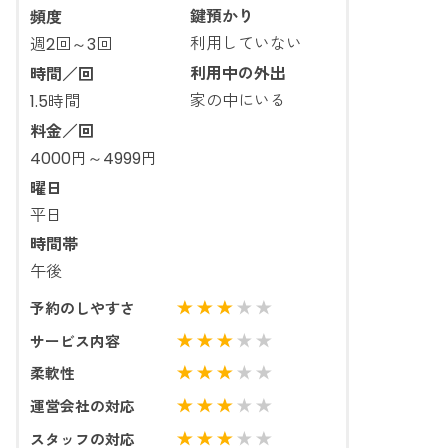
鍵預かり
頻度
利用していない
週2回～3回
利用中の外出
時間／回
家の中にいる
1.5時間
料金／回
4000円～4999円
曜日
平日
時間帯
午後
予約のしやすさ
サービス内容
柔軟性
運営会社の対応
スタッフの対応