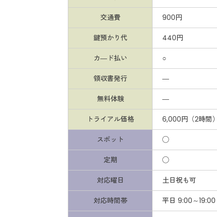
交通費
900円
鍵預かり代
440円
カ―ド払い
○
領収書発行
―
無料体験
―
トライアル価格
6,000円（2時間
スポット
◯
定期
◯
対応曜日
土日祝も可
対応時間帯
平日 9:00～19:0