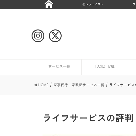
ゼロウェイスト
フ
サービス一覧
【人気】17社
ハウスクリーニング
CaSy
ミニメイド・サービス
タスカジ
ピナイ家政婦サービス
ベアーズ
家事代行サービスの一覧を見る
ニュース
エアコンクリーニング業
HOME
家事代行・家政婦サービス一覧
ライフサービス
ライフサービスの評判