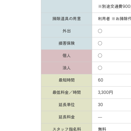
※別途交通費900
掃除道具の用意
利用者 ※お掃除
外出
◯
損害保険
◯
個人
◯
法人
◯
最短時間
60
最低料金／時間
3,300円
延長単位
30
延長料金
―
スタッフ指名料
無料