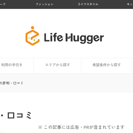
ード
ファッション
ライフスタイル
キッ
利用の手引き
エリアから探す
希望条件から探す
者まとめ
依頼時の掃除用具リスト
家事代行サービスとは？
サービス内容
利用するメリット
担当スタッフはどんな人？
利用者はどんな人？
価格・料金相場
信頼できるサービスの選び方
コラム
依頼時のチェックポイント
登録から当日までの利用の流れ
九州地方
北海道・東北地方
関東地方
中部地方
近畿地方
中国・四国地方
買い物代行に対応
料金が安い
顧客満足度が高い
業界大手
お試しプランあり
掃除・清掃代行におすす
洗濯代行に対応
料理代行に対応
の評判・口コミ
・口コミ
※ この記事には広告・PRが含まれています