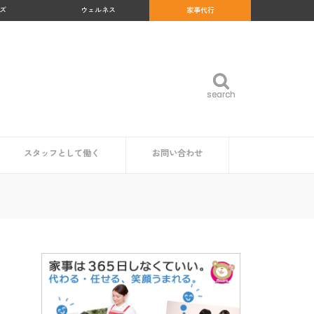
ズ
ウェルネス
家事代行
search
search
スタッフとして働く
お問い合わせ
め
沖縄県
福岡県
佐賀県
長崎県
熊本県
大分県
宮崎県
鹿児島県
福島県
群馬県
岐阜県
和歌山県
高知県
北海道
青森県
岩手県
秋田県
山形県
宮城県
東京都
神奈川県
埼玉県
千葉県
茨城県
栃木県
愛知県
静岡県
新潟県
富山県
石川県
福井県
山梨県
長野県
大阪府
京都府
兵庫県
奈良県
三重県
滋賀県
鳥取県
島根県
岡山県
広島県
山口県
徳島県
香川県
愛媛県
家事代行スタッフ求人の一覧
仕事内容
魅力・やりがい
時給・給料相場
研修・サポート体制
資格は必要？
企業・自治体の方
読者の方