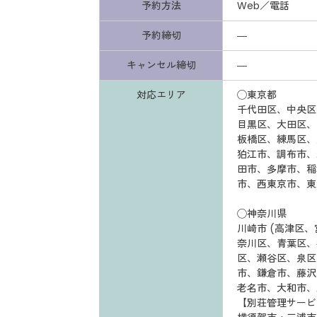
予約方法
Web／電話
予約締切
―
キャンセル締切
―
対応エリア
◯東京都
千代田区、中央区
目黒区、大田区、
板橋区、練馬区、
狛江市、調布市、
田市、多摩市、稲
市、西東京市、東
◯神奈川県
川崎市 (高津区
奈川区、青葉区、
区、瀬谷区、泉区
市、鎌倉市、藤沢
老名市、大和市、
【別荘管理サービ