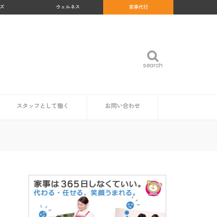
ズ
ウェルネス
家事代行
search
search
スタッフとして働く
お問い合わせ
め
沖縄県
福岡県
佐賀県
長崎県
熊本県
大分県
宮崎県
鹿児島県
福島県
群馬県
岐阜県
和歌山県
高知県
北海道
青森県
岩手県
秋田県
山形県
宮城県
東京都
神奈川県
埼玉県
千葉県
茨城県
栃木県
愛知県
静岡県
新潟県
富山県
石川県
福井県
山梨県
長野県
大阪府
京都府
兵庫県
奈良県
三重県
滋賀県
鳥取県
島根県
岡山県
広島県
山口県
徳島県
香川県
愛媛県
家事代行スタッフ求人の一覧
仕事内容
魅力・やりがい
時給・給料相場
研修・サポート体制
資格は必要？
企業・自治体の方
読者の方