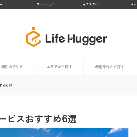
ード
ファッション
ライフスタイル
キッ
利用の手引き
エリアから探す
希望条件から探す
者まとめ
依頼時の掃除用具リスト
家事代行サービスとは？
サービス内容
利用するメリット
担当スタッフはどんな人？
利用者はどんな人？
価格・料金相場
信頼できるサービスの選び方
コラム
依頼時のチェックポイント
登録から当日までの利用の流れ
九州地方
北海道・東北地方
関東地方
中部地方
近畿地方
中国・四国地方
買い物代行に対応
料金が安い
顧客満足度が高い
業界大手
お試しプランあり
掃除・清掃代行におすす
洗濯代行に対応
料理代行に対応
すめ6選
ービスおすすめ6選