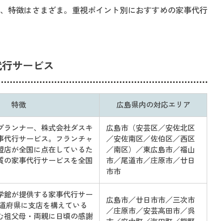
、特徴はさまざま。重視ポイント別におすすめの家事代行
代行サービス
特徴
広島県内の対応エリア
プランナー、株式会社ダスキ
広島市（安芸区／安佐北区
事代行サービス。フランチャ
／安佐南区／佐伯区／西区
盟店が全国に点在しているた
／南区）／東広島市／福山
質の家事代行サービスを全国
市／尾道市／庄原市／廿日
市市
学館が提供する家事代行サー
広島市／廿日市市／三次市
都道府県に支店を構えている
／庄原市／安芸高田市／呉
む祖父母・両親に日頃の感謝