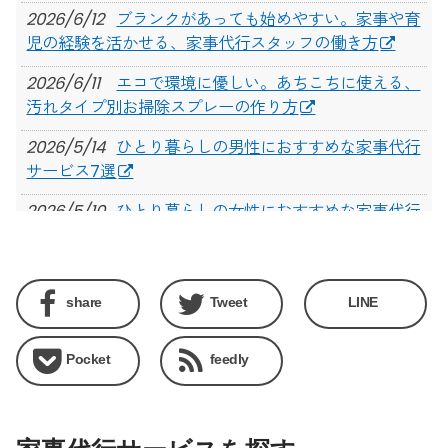
2026/6/12
ブランクがあっても始めやすい。家事や育
児の経験を活かせる、家事代行スタッフの働き方
2026/6/11
エコで環境に優しい。あちこちに使える、
汚れタイプ別お掃除スプレーの作り方
2026/5/14
ひとり暮らしの男性におすすめな家事代行
サービス7選
2026/5/10
ひとり暮らしの女性におすすめな家事代行
サービス7選
2026/5/7
サブスクで利用できる！おすすめの家事代
行サービス5選
share
Tweet
LINE
2026/4/30
【2026年5月】家事代行サービスキャンペ
Pocket
feedly
ーンまとめ
2026/4/24
【2026年最新版】家事代行サービス10社
を体験して比較！目的別に選べるまとめ