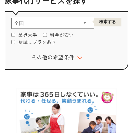
家事代行サービスを探す
2025/3/25
ペットのお世話もお願いできる家事代行サ
ービス
2025/3/24
仕事復帰後は、ムリしない選択を。育休明
けに使いたい家事代行サービス6選
業界大手
料金が安い
お試しプランあり
2025/3/14
仕事前も帰宅後もOK！深夜・早朝も頼め
る家事代行まとめ
その他の希望条件
2025/3/12
新生活を快適に！引っ越し準備＆後片付け
は家事代行におまかせ
2025/2/28
「ちょっと手伝ってほしい」を叶える！短
時間から頼める家事代行サービス