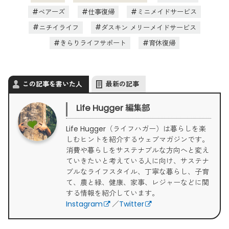
2025/1/15
勉強に集中できる環境をサポート！ピナイ
ベアーズ
仕事復帰
ミニメイドサービス
家事代行サービス、受験生応援キャンペーン実施中
ニチイライフ
ダスキン メリーメイドサービス
きらりライフサポート
育休復帰
2025/1/10
ミニメイド・サービス、設立40周年を記念
したキャンペーンを実施中
2024/12/2
Life Hugger運営のハーチ社、12/4～6の
この記事を書いた人
最新の記事
SDGs Week EXPO 2024「サーキュラーパートナーシ
ップEXPO」に出展、プレゼンステージに登壇
Life Hugger 編集部
2024/11/1
サニーメイド・サービス、「家事代行サー
Life Hugger（ライフハガー）は暮らしを楽
ビスに大掃除をおまかせ！年末限定キャンペーン」実施
しむヒントを紹介するウェブマガジンです。
中
消費や暮らしをサステナブルな方向へと変え
ていきたいと考えている人に向け、サステナ
2024/5/1
ピナイ家事代行サービス、港区の「産前産
ブルなライフスタイル、丁寧な暮らし、子育
後家事・育児支援サービス」の提携事業者として家事代
て、農と緑、健康、家事、レジャーなどに関
行サービス提供開始！
する情報を紹介しています。
Instagram
／
Twitter
2024/4/15
家事代行のミニメイド・サービス、「春の
お試しキャンペーン」を実施中