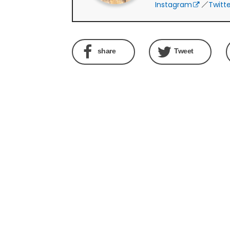
Instagram
／
Twitt
share
Tweet