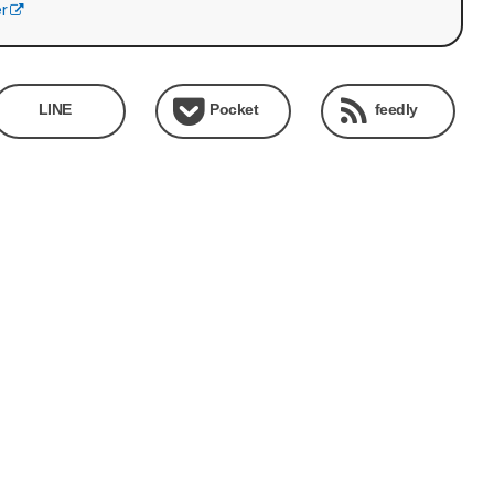
er
LINE
Pocket
feedly