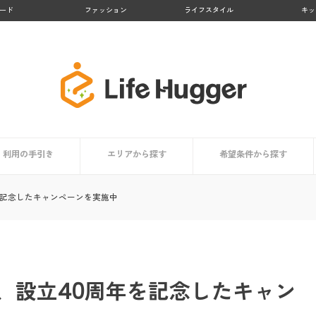
ード
ファッション
ライフスタイル
キッ
利用の手引き
エリアから探す
希望条件から探す
者まとめ
依頼時の掃除用具リスト
家事代行サービスとは？
サービス内容
利用するメリット
担当スタッフはどんな人？
利用者はどんな人？
価格・料金相場
信頼できるサービスの選び方
コラム
依頼時のチェックポイント
登録から当日までの利用の流れ
九州地方
北海道・東北地方
関東地方
中部地方
近畿地方
中国・四国地方
買い物代行に対応
料金が安い
顧客満足度が高い
業界大手
お試しプランあり
掃除・清掃代行におすす
洗濯代行に対応
料理代行に対応
を記念したキャンペーンを実施中
、設立40周年を記念したキャン