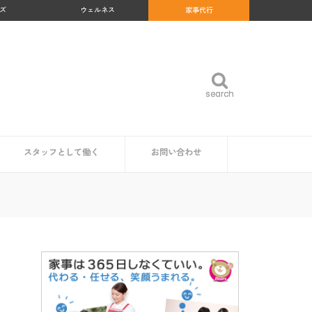
ズ
ウェルネス
家事代行
search
search
スタッフとして働く
お問い合わせ
め
沖縄県
福岡県
佐賀県
長崎県
熊本県
大分県
宮崎県
鹿児島県
福島県
群馬県
岐阜県
和歌山県
高知県
北海道
青森県
岩手県
秋田県
山形県
宮城県
東京都
神奈川県
埼玉県
千葉県
茨城県
栃木県
愛知県
静岡県
新潟県
富山県
石川県
福井県
山梨県
長野県
大阪府
京都府
兵庫県
奈良県
三重県
滋賀県
鳥取県
島根県
岡山県
広島県
山口県
徳島県
香川県
愛媛県
家事代行スタッフ求人の一覧
仕事内容
魅力・やりがい
時給・給料相場
研修・サポート体制
資格は必要？
企業・自治体の方
読者の方