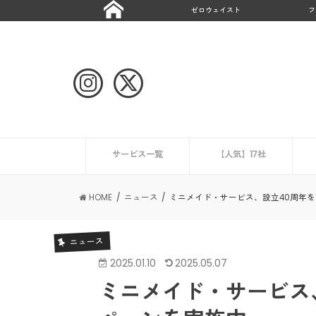
ゼロウェイスト
フ
サービス一覧
【人気】17社
ハウスクリーニング
CaSy
ミニメイド・サービス
タスカジ
ピナイ家政婦サービス
ベアーズ
家事代行サービスの一覧を見る
ニュース
エアコンクリーニング業
HOME
ニュース
ミニメイド・サービス、設立40周年
ニュース
2025.01.10
2025.05.07
ミニメイド・サービス