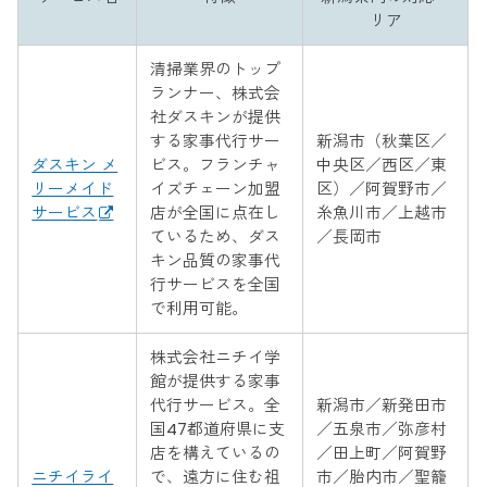
リア
清掃業界のトップ
ランナー、株式会
社ダスキンが提供
する家事代行サー
新潟市（秋葉区／
ダスキン メ
ビス。フランチャ
中央区／西区／東
リーメイド
イズチェーン加盟
区）／阿賀野市／
サービス
店が全国に点在し
糸魚川市／上越市
ているため、ダス
／長岡市
キン品質の家事代
行サービスを全国
で利用可能。
株式会社ニチイ学
館が提供する家事
代行サービス。全
新潟市／新発田市
国47都道府県に支
／五泉市／弥彦村
店を構えているの
／田上町／阿賀野
ニチイライ
で、遠方に住む祖
市／胎内市／聖籠