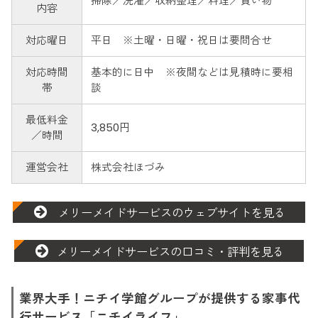
掃除／洗濯／収納整理／料理／買い物
内容
対応曜日
平日 ※土曜・日曜・祝日は要問合せ
対応時間
基本的に日中 ※夜間などは見積時に要相
帯
談
最低料金
3,850円
／時間
運営会社
株式会社ほづみ
メリーメイドサービスのウェブサイトを見る
メリーメイドサービスの口コミ・評判を見る
業界大手！ニチイ学館グループが提供する家事代
行サービス「ニチイライフ」