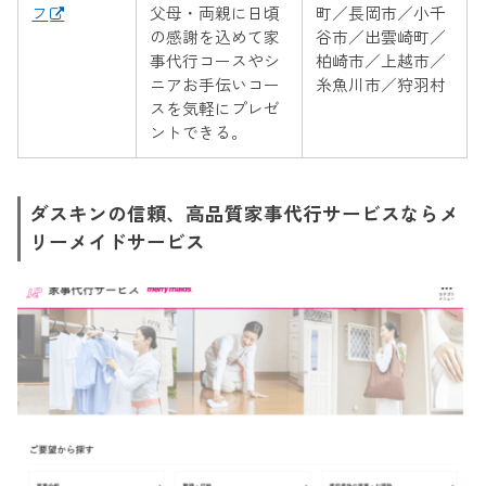
フ
父母・両親に日頃
町／長岡市／小千
の感謝を込めて家
谷市／出雲崎町／
事代行コースやシ
柏崎市／上越市／
ニアお手伝いコー
糸魚川市／狩羽村
スを気軽にプレゼ
ントできる。
ダスキンの信頼、高品質家事代行サービスならメ
リーメイドサービス