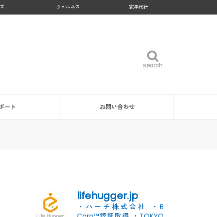
ズ
ウェルネス
家事代行
search
search
ポート
お問い合わせ
lifehugger.jp
・ハーチ株式会社
・B
Corp™認証取得
・TOKYO