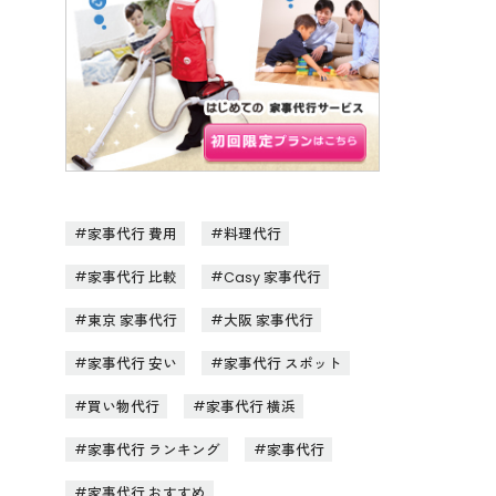
家事代行 費用
料理代行
家事代行 比較
Casy 家事代行
東京 家事代行
大阪 家事代行
家事代行 安い
家事代行 スポット
買い物代行
家事代行 横浜
家事代行 ランキング
家事代行
家事代行 おすすめ