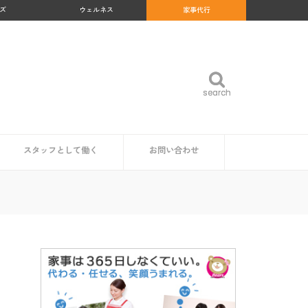
ズ
ウェルネス
家事代行
search
search
スタッフとして働く
お問い合わせ
め
沖縄県
福岡県
佐賀県
長崎県
熊本県
大分県
宮崎県
鹿児島県
福島県
群馬県
岐阜県
和歌山県
高知県
北海道
青森県
岩手県
秋田県
山形県
宮城県
東京都
神奈川県
埼玉県
千葉県
茨城県
栃木県
愛知県
静岡県
新潟県
富山県
石川県
福井県
山梨県
長野県
大阪府
京都府
兵庫県
奈良県
三重県
滋賀県
鳥取県
島根県
岡山県
広島県
山口県
徳島県
香川県
愛媛県
家事代行スタッフ求人の一覧
仕事内容
魅力・やりがい
時給・給料相場
研修・サポート体制
資格は必要？
企業・自治体の方
読者の方