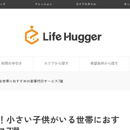
ード
ファッション
ライフスタイル
キッ
利用の手引き
エリアから探す
希望条件から探す
者まとめ
依頼時の掃除用具リスト
家事代行サービスとは？
サービス内容
利用するメリット
担当スタッフはどんな人？
利用者はどんな人？
価格・料金相場
信頼できるサービスの選び方
コラム
依頼時のチェックポイント
登録から当日までの利用の流れ
九州地方
北海道・東北地方
関東地方
中部地方
近畿地方
中国・四国地方
買い物代行に対応
料金が安い
顧客満足度が高い
業界大手
お試しプランあり
掃除・清掃代行におすす
洗濯代行に対応
料理代行に対応
る世帯におすすめの家事代行サービス7選
！小さい子供がいる世帯におす