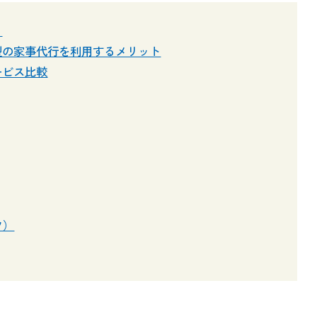
？
型の家事代行を利用するメリット
ービス比較
フ）