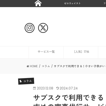
ゼロウェイスト
フ
サービス一覧
【人気】17社
ハウスクリーニング
CaSy
ミニメイド・サービス
タスカジ
ピナイ家政婦サービス
ベアーズ
家事代行サービスの一覧を見る
ニュース
エアコンクリーニング業
HOME
コラム
サブスクで利用できる！小さい子供がい
コラム
2023.12.08
2024.07.24
サブスクで利用できる