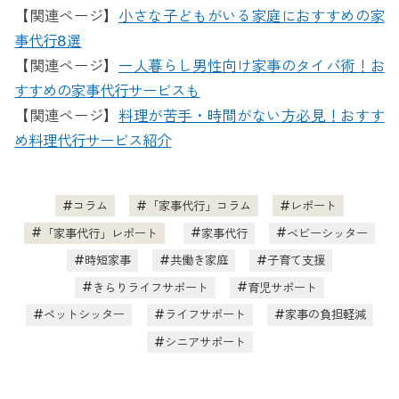
【関連ページ】
小さな子どもがいる家庭におすすめの家
事代行8選
【関連ページ】
一人暮らし男性向け家事のタイパ術！お
すすめの家事代行サービスも
【関連ページ】
料理が苦手・時間がない方必見！おすす
め料理代行サービス紹介
コラム
「家事代行」コラム
レポート
「家事代行」レポート
家事代行
ベビーシッター
時短家事
共働き家庭
子育て支援
きらりライフサポート
育児サポート
ペットシッター
ライフサポート
家事の負担軽減
シニアサポート