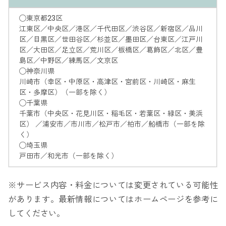
◯東京都23区
江東区／中央区／港区／千代田区／渋谷区／新宿区／品川
区／目黒区／世田谷区／杉並区／墨田区／台東区／江戸川
区／大田区／足立区／荒川区／板橋区／葛飾区／北区／豊
島区／中野区／練馬区／文京区
◯神奈川県
川崎市（幸区・中原区・高津区・宮前区・川崎区・麻生
区・多摩区）（一部を除く）
◯千葉県
千葉市（中央区・花見川区・稲毛区・若葉区・緑区・美浜
区） ／浦安市／市川市／松戸市／柏市／船橋市（一部を除
く）
◯埼玉県
戸田市／和光市（一部を除く）
※サービス内容・料金については変更されている可能性
があります。最新情報についてはホームページを参考に
してください。