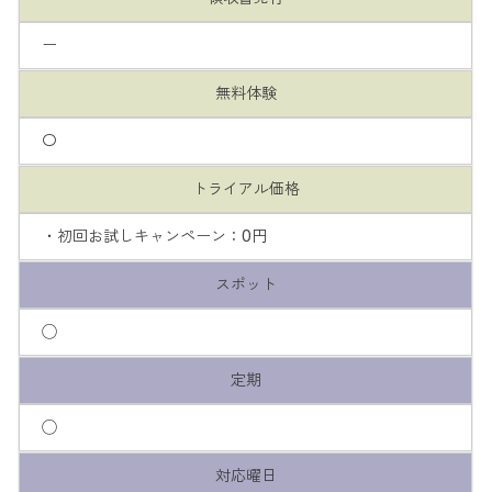
ー
無料体験
〇
トライアル価格
・初回お試しキャンペーン：0円
スポット
◯
定期
◯
対応曜日