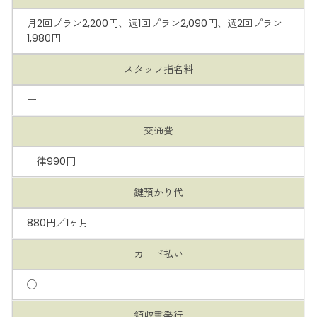
月2回プラン2,200円、週1回プラン2,090円、週2回プラン
1,980円
スタッフ指名料
ー
交通費
一律990円
鍵預かり代
880円／1ヶ月
カ―ド払い
◯
領収書発行