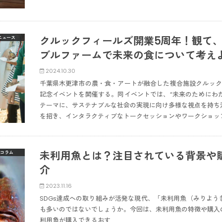
クルックフィールズ開業5周年！観て
ニュース
ブルファームで未来の食について考え
2024.10.30
千葉県木更津市の農・食・アートが融合した複合施設クルックフ
記念イベントを開催する。同イベントでは、“未来のためにわたし達ができる
テーマに、サステナブルな社会の実現に向け多様な視点を持ち
を招き、インタラクティブなトークセッションやワークショッ
未利用魚とは？注目されている背景や
コラム
介
2023.11.16
SDGs達成への取り組みが活発な現代、「未利用魚（みりよ
も多いのではないでしょうか。今回は、未利用魚の特徴や購入
利用魚が購入できるおす…