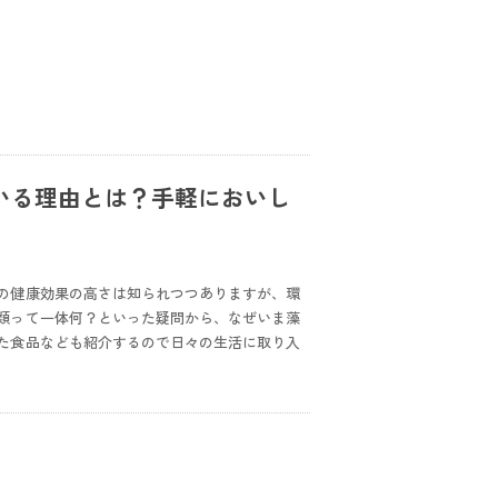
いる理由とは？手軽においし
の健康効果の高さは知られつつありますが、環
類って一体何？といった疑問から、なぜいま藻
た食品なども紹介するので日々の生活に取り入