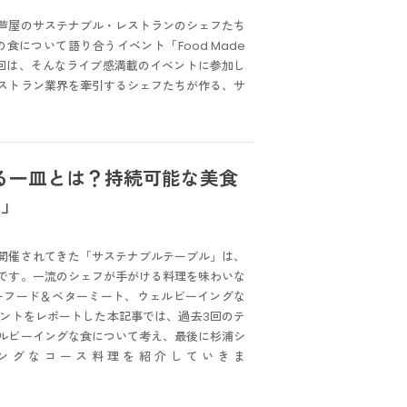
芦屋のサステナブル・レストランのシェフたち
について語り合うイベント「Food Made
今回は、そんなライブ感満載のイベントに参加し
ストラン業界を牽引するシェフたちが作る、サ
る一皿とは？持続可能な美食
章」
で開催されてきた「サステナブルテーブル」は、
です。一流のシェフが手がける料理を味わいな
ーフード＆ベターミート、ウェルビーイングな
ントをレポートした本記事では、過去3回のテ
ルビーイングな食について考え、最後に杉浦シ
ングなコース料理を紹介していきま
。