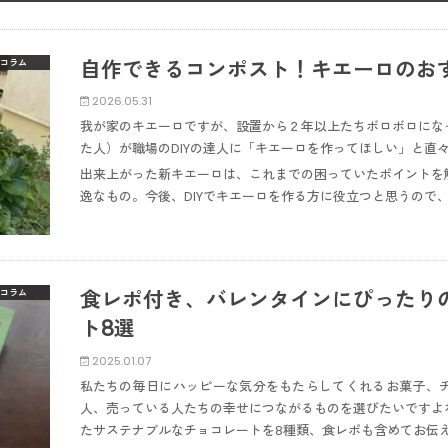
自作できるコンポスト！キエーロのお
コラム
2026.05.31
我が家のキエーロですが、設置から２年以上たちボロボロにな
た人）が職場のDIYの達人に「キエーロを作ってほしい」と直
出来上がった新キエーロは、これまでの困っていたポイントを
逸なもの。今後、DIYでキエーロを作る方に役立つと思うので
食レポ付き、バレンタインにぴったり
コラム
ト8選
2025.01.07
私たちの毎日にハッピーな気分をもたらしてくれるお菓子、
人、売っている人たちの幸せにつながるものを選びたいですよ
たサステナブルなチョコレートを8種類、食レポも含めてお伝