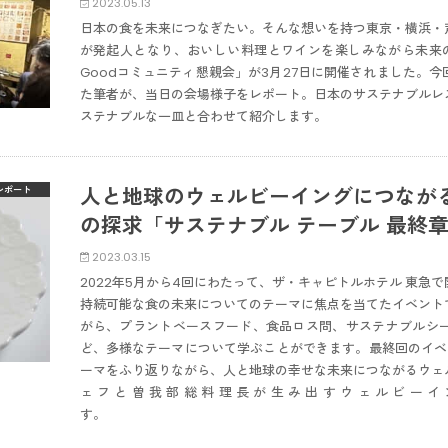
2023.05.13
日本の食を未来につなぎたい。そんな想いを持つ東京・横浜・
が発起人となり、おいしい料理とワインを楽しみながら未来の食
Goodコミュニティ懇親会」が3月27日に開催されました。
た筆者が、当日の会場様子をレポート。日本のサステナブルレ
ステナブルな一皿と合わせて紹介します。
人と地球のウェルビーイングにつなが
レポート
の探求「サステナブル テーブル 最終
2023.03.15
2022年5月から4回にわたって、ザ・キャピトルホテル 東急
持続可能な食の未来についてのテーマに焦点を当てたイベント
がら、プラントベースフード、食品ロス問、サステナブルシ
ど、多様なテーマについて学ぶことができます。最終回のイベ
ーマをふり返りながら、人と地球の幸せな未来につながるウェ
ェフと曽我部総料理長が生み出すウェルビーイ
す