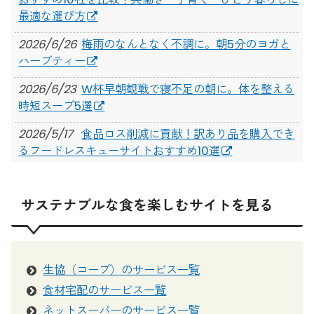
最適な選び方
2026/6/26
梅雨のなんとなく不調に。朝5分のヨガと
ハーブティー
2026/6/23
W杯早朝観戦で寝不足の朝に。体を整える
時短スープ5選
2026/5/17
食品ロス削減に貢献！訳あり品を購入でき
るフードレスキューサイトおすすめ10選
2026/3/24
【2026年3月】新規利用者向け！定期の食
材宅配・生協サービスのキャンペーンまとめ
サステナブルな食を楽しむサイトを見る
2025/7/14
日々の「食べる」が、未来を変える。PLAT
UMEKITAで見つめ直す、食のこれから
2025/7/3
【大阪】映画「0円キッチン」 × スペシャ
生協（コープ）のサービス一覧
ルディナーで食の未来を考える。Food Studies vol.2
食材宅配のサービス一覧
開催
ネットスーパーのサービス一覧