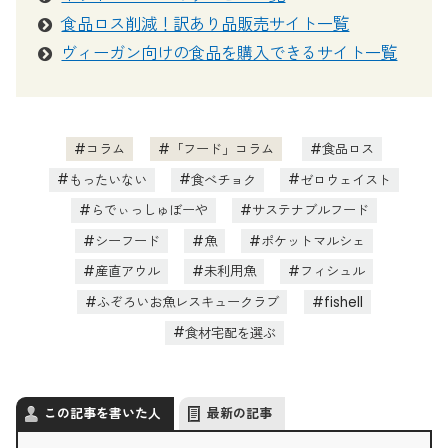
2025/6/17
スーパーにお米がない！品薄がつづく今、
食品ロス削減！訳あり品販売サイト一覧
選べる買い方まとめ
ヴィーガン向けの食品を購入できるサイト一覧
2025/4/30
母の日にぴったり！心も体も喜ぶ優しいス
イーツギフト11選
コラム
「フード」コラム
食品ロス
2025/2/5
バレンタインに贈りたい！編集部おすすめ
のこだわりギフトまとめ
もったいない
食べチョク
ゼロウェイスト
らでぃっしゅぼーや
サステナブルフード
2025/1/10
【2025年】ヴィーガン食品を購入できる
通販サイトを比較！おすすめポイントからピックアップ
シーフード
魚
ポケットマルシェ
産直アウル
未利用魚
フィシュル
2025/1/7
チョコレート検定プロフェッショナルおす
ふぞろいお魚レスキュークラブ
fishell
すめ！エシカルなバレンタインチョコ＆お菓子まとめ
食材宅配を選ぶ
2025/1/7
食レポ付き、バレンタインにぴったりのサ
この記事を書いた人
最新の記事
ステナブルなチョコレート8選