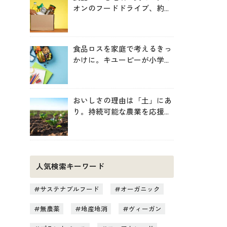
オンのフードドライブ、約
246トンを地域へ寄贈
食品ロスを家庭で考えるきっ
かけに。キユーピーが小学生
向け無料教材を提供
おいしさの理由は「土」にあ
り。持続可能な農業を応援す
る新しいお買い物のヒント
人気検索キーワード
サステナブルフード
オーガニック
無農薬
地産地消
ヴィーガン