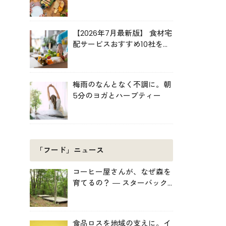
ルキット活用術
【2026年7月最新版】 食材宅
配サービスおすすめ10社を比
較！共働き・子育て・ひとり
暮らしに最適な選び方
梅雨のなんとなく不調に。朝
5分のヨガとハーブティー
「フード」ニュース
コーヒー屋さんが、なぜ森を
育てるの？ ― スターバック
スがみなかみ町で始めた「捨
てない」プロジェクト
食品ロスを地域の支えに。イ