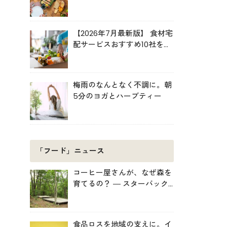
ルキット活用術
【2026年7月最新版】 食材宅
配サービスおすすめ10社を比
較！共働き・子育て・ひとり
暮らしに最適な選び方
梅雨のなんとなく不調に。朝
5分のヨガとハーブティー
「フード」ニュース
コーヒー屋さんが、なぜ森を
育てるの？ ― スターバック
スがみなかみ町で始めた「捨
てない」プロジェクト
食品ロスを地域の支えに。イ