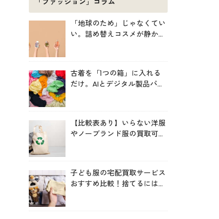
「ファッション」コラム
「地球のため」じゃなくてい
い。詰め替えコスメが静かに
増えている理由
古着を「1つの箱」に入れる
だけ。AIとデジタル製品パス
ポートが仕分ける、EUの実証
プロジェクト「TexMat」
【比較表あり】いらない洋服
やノーブランド服の買取可能
サービス比較！高く売るコツ
も
子ども服の宅配買取サービス
おすすめ比較！捨てるにはも
ったいない服を手間なく循環
させよう