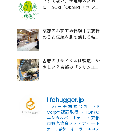
「すてない」が地球のため
に！AOKI「OKAERI エコ プロ
ジェクト」と再生ウールのス
ニーカー
京都のおすすめ体験！京友禅
の美と伝統を肌で感じる特別
な時間へ
古着のリサイクルは環境にや
さしい？京都の「シサム工
房」の取り組みを取材
lifehugger.jp
・ハーチ株式会社
・B
Corp™認証取得
・TOKYO
エシカルパートナー
・京都
市観光協会メディアパート
ナー
.
#サーキュラーエコノ