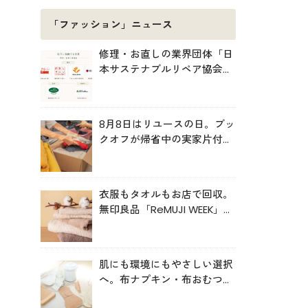
「ファッション」ニュース
修理・お直しの業界団体「日
本サステナブルリペア協会
（JSRA）」が設立。技術標
準化や人材育成を推進
8月8日はリユースの日。ブッ
クオフが帰省中の実家片付け
を後押し
衣服もタオルもお店で回収。
無印良品「ReMUJI WEEK」6
月29日まで開催中
肌にも環境にもやさしい選択
へ。布ナプキン・布おむつの
売上が伸長