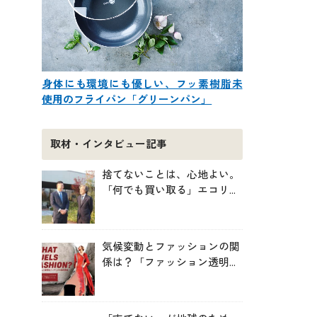
身体にも環境にも優しい、フッ素樹脂未
使用のフライパン「グリーンパン」
取材・インタビュー記事
捨てないことは、心地よい。
「何でも買い取る」エコリン
グが、モノと人の居場所を作
る理由
気候変動とファッションの関
係は？「ファッション透明性
インデックス脱炭素編ー
WHAT FUELS FASHION?ー」
日本語版公開