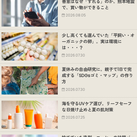
善意はなぜ「ずれる」のか。熊本地震
で、買い物ができること
2026.08.05
少し高くても選んでいた「平飼い・オ
ーガニックの卵」。実は環境に
は・・・？
2026.07.30
夏休みの自由研究に。親子で1日で完
成する「SDGsゴミ・マップ」の作り
方
2026.07.30
海を守るUVケア選び。リーフセーフ
な日焼け止めと夏の肌対策
2026.07.25