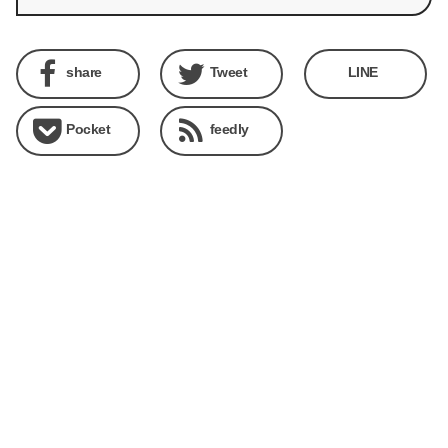
share
Tweet
LINE
Pocket
feedly