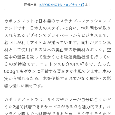
画像出典：
KAPOK KNOTのウェブサイト
より
カポックノットは日本発のサステナブルファッションブ
ランドです。日本人のスタイルに合い、性別問わず取り
入れられるデザインでプライベートからビジネスまで、
着回しが利くアイテムが揃っています。同社がダウン素
材として使用するのは木の実由来の新素材カポック。空
気中の湿気を吸って暖かくなる吸湿発熱機能を持ってい
るのが特徴です。コットンの8分の1の軽さで、たった
500gでもダウンに匹敵する暖かさが実現できます。木の
実から採れるため、木を伐採する必要がなく環境への影
響も優しい素材です。
カポックノットでは、サイズやカラーが自分に合うかど
うか2週間試着できるサービスがある点も魅力的です。オ
ンライン購入でも試着ができるため、長く使えそうかど