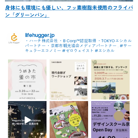
身体にも環境にも優しい、フッ素樹脂未使用のフライパ
ン「グリーンパン」
lifehugger.jp
・ハーチ株式会社
・B Corp™認証取得
・TOKYOエシカル
パートナー
・京都市観光協会メディアパートナー
.
#サー
キュラーエコノミー #ゼロウェイスト
#エシカル