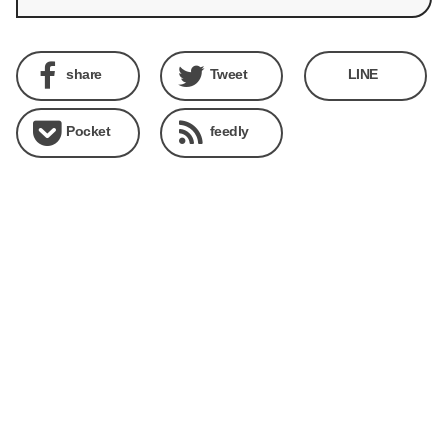
share
Tweet
LINE
Pocket
feedly