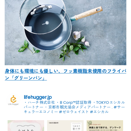
身体にも環境にも優しい、フッ素樹脂未使用のフライパ
ン「グリーンパン」
lifehugger.jp
・ハーチ株式会社
・B Corp™認証取得
・TOKYOエシカル
パートナー
・京都市観光協会メディアパートナー
.
#サー
キュラーエコノミー #ゼロウェイスト
#エシカル