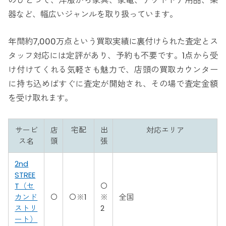
のひとつで、洋服から家具、家電、アウトドア用品、楽
器など、幅広いジャンルを取り扱っています。
年間約7,000万点という買取実績に裏付けられた査定とス
タッフ対応には定評があり、予約も不要です。1点から受
け付けてくれる気軽さも魅力で、店頭の買取カウンター
に持ち込めばすぐに査定が開始され、その場で査定金額
を受け取れます。
サービ
店
宅配
出
対応エリア
ス名
頭
張
2nd
STREE
T（セ
〇
カンド
〇
〇※1
※
全国
ストリ
2
ート）