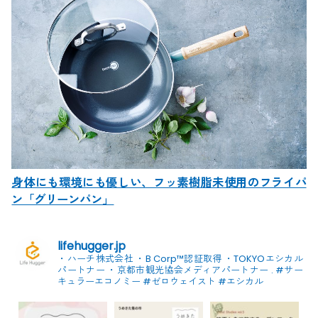
身体にも環境にも優しい、フッ素樹脂未使用のフライパ
ン「グリーンパン」
lifehugger.jp
・ハーチ株式会社
・B Corp™認証取得
・TOKYOエシカル
パートナー
・京都市観光協会メディアパートナー
.
#サー
キュラーエコノミー #ゼロウェイスト
#エシカル