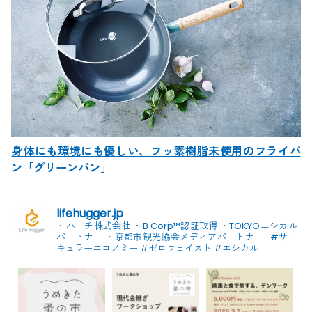
身体にも環境にも優しい、フッ素樹脂未使用のフライパ
ン「グリーンパン」
lifehugger.jp
・ハーチ株式会社
・B Corp™認証取得
・TOKYOエシカル
パートナー
・京都市観光協会メディアパートナー
.
#サー
キュラーエコノミー #ゼロウェイスト
#エシカル