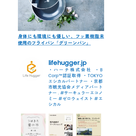
身体にも環境にも優しい、フッ素樹脂未
使用のフライパン「グリーンパン」
lifehugger.jp
・ハーチ株式会社
・B
Corp™認証取得
・TOKYO
エシカルパートナー
・京都
市観光協会メディアパート
ナー
.
#サーキュラーエコノ
ミー #ゼロウェイスト
#エ
シカル