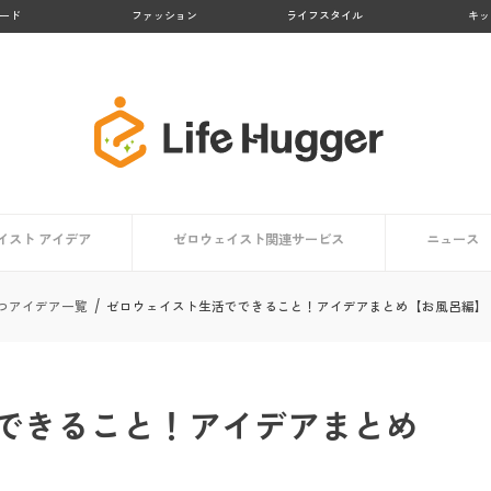
ード
ファッション
ライフスタイル
キッ
イスト アイデア
ゼロウェイスト関連サービス
ニュース
アイデア一覧
方向け
ト編
編
【大阪府】Osakaほかさんマップ
【徳島県 上勝町】日本のゼロウェイスト・タウン
【京都府 亀岡市】かめおかプラスチックごみゼロ宣
【熊本県 黒川温泉】地域コンポストプロジェクト
【鹿児島県 大崎市】リサイクル率No.１の町
【京都府 京都市】京都市のごみゼロ対策とは？
生活で役立つアプリ・マップまとめ
ゼロウェイストを体験する
つアイデア一覧
ゼロウェイスト生活でできること！アイデアまとめ【お風呂編】
言
できること！アイデアまとめ