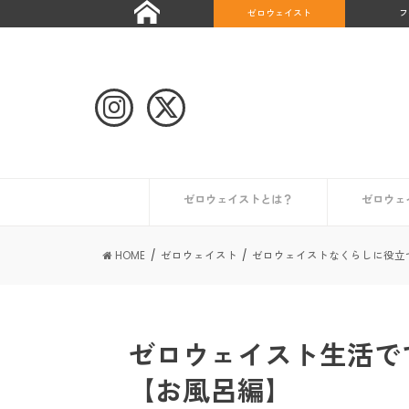
ゼロウェイスト
フ
ゼロウェイストとは？
ゼロウェ
自治体や団体のゼロウェイストな取り組み
ゼロウェイストなライフスタイルとは？
ゼロウェイストを始めたい人へ
ゼロウェイストな情報を集める
日本が抱える課題とは？
世界のゼロウェイスト宣言都市
日本のゼロウェイスト宣言都市
その他の
初めての
コンポス
キッチン
トイレ編
ギフト編
お風呂編
HOME
ゼロウェイスト
ゼロウェイストなくらしに役立
ゼロウェイスト生活で
【お風呂編】