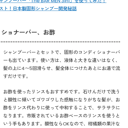
プーバー「The BAR MEN 3in1」を使ってみた！
スト！日本製固形シャンプー開発秘話
ィショナーバー、お酢
シャンプーバーとセットで、固形のコンディショナーバ
ーも出ています。使い方は、液体と大きな違いはなく、
髪の上に4〜5回滑らせ、髪全体につけたあとにお湯で流
すだけです。
お酢を使ったリンスもおすすめです。石けんだけで洗う
と酸性に傾いてゴワゴワした感触になりがちな髪が、お
酢をリンス代わりに使って中和することで、サラサラに
なります。市販されているお酢ベースのリンスを使うと
いう手もあります。酸性ならOKなので、柑橘類の果汁な