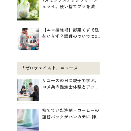
7月はプラスチックフリージ
ュライ。使い捨てプラを減ら
す暮らしの始め方
【エコ掃除術】野菜くずで洗
剤いらず？調理のついでに0
円掃除でキッチンをきれいに
「ゼロウェイスト」ニュース
リユースの日に親子で学ぶ。
コメ兵の鑑定士体験とアップ
サイクル制作
捨てていた洗剤・コーヒーの
詰替パックがハンカチに 神
戸「エコノバ」で回収スター
ト