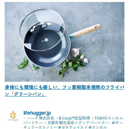
身体にも環境にも優しい、フッ素樹脂未使用のフライパ
ン「グリーンパン」
lifehugger.jp
・ハーチ株式会社
・B Corp™認証取得
・TOKYOエシカル
パートナー
・京都市観光協会メディアパートナー
.
#サー
キュラーエコノミー #ゼロウェイスト
#エシカル