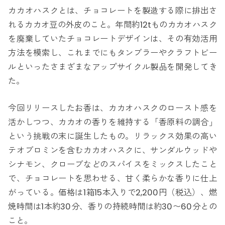
カカオハスクとは、チョコレートを製造する際に排出さ
れるカカオ豆の外皮のこと。年間約12tものカカオハスク
を廃棄していたチョコレートデザインは、その有効活用
方法を模索し、これまでにもタンブラーやクラフトビー
ルといったさまざまなアップサイクル製品を開発してき
た。
今回リリースしたお香は、カカオハスクのロースト感を
活かしつつ、カカオの香りを維持する「香原料の調合」
という挑戦の末に誕生したもの。リラックス効果の高い
テオブロミンを含むカカオハスクに、サンダルウッドや
シナモン、クローブなどのスパイスをミックスしたこと
で、チョコレートを思わせる、甘く柔らかな香りに仕上
がっている。価格は1箱15本入りで2,200円（税込）、燃
焼時間は1本約30分、香りの持続時間は約30〜60分との
こと。