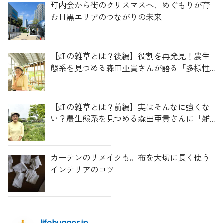
町内会から街のクリスマスへ、めぐもりが育
む目黒エリアのつながりの未来
【畑の雑草とは？後編】役割を再発見！農生
態系を見つめる森田亜貴さんが語る「多様性
を維持する畑づくり」
【畑の雑草とは？前編】実はそんなに強くな
い？農生態系を見つめる森田亜貴さんに「雑
草管理のコツ」を聞いてみた
カーテンのリメイクも。布を大切に長く使う
インテリアのコツ
lifehugger.jp