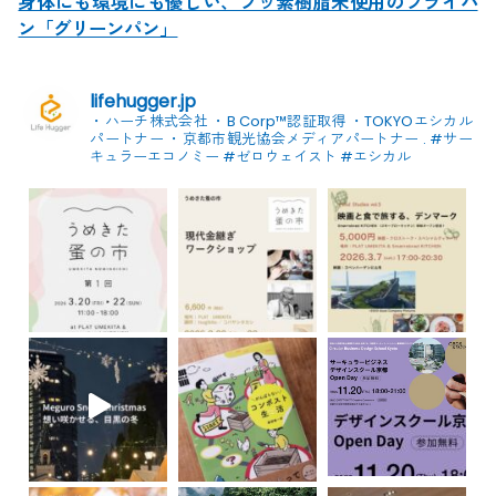
身体にも環境にも優しい、フッ素樹脂未使用のフライパ
ン「グリーンパン」
lifehugger.jp
・ハーチ株式会社
・B Corp™認証取得
・TOKYOエシカル
パートナー
・京都市観光協会メディアパートナー
.
#サー
キュラーエコノミー #ゼロウェイスト
#エシカル