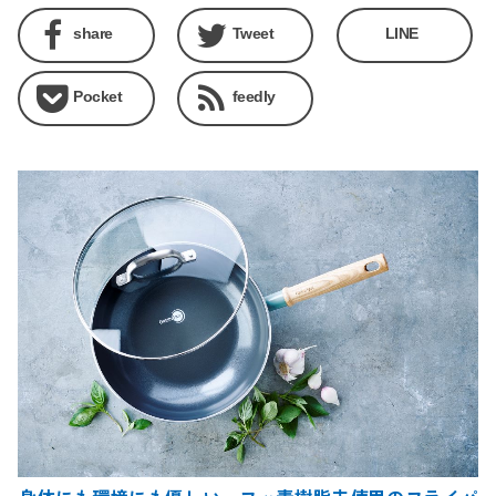
share
Tweet
LINE
Pocket
feedly