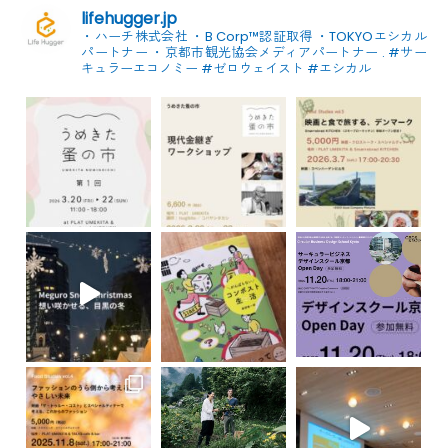
lifehugger.jp
・ハーチ株式会社
・B Corp™認証取得
・TOKYOエシカル
パートナー
・京都市観光協会メディアパートナー
.
#サー
キュラーエコノミー #ゼロウェイスト
#エシカル