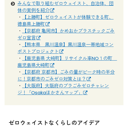
みんなで取り組むゼロウェイスト、自治体、団
体の実例を紹介
・
【上勝町】ゼロウェイストが体験できる町、
徳島県上勝町
・
【京都府 亀岡市】かめおかプラスチックごみ
ゼロ宣言
・
【熊本県 黒川温泉】黒川温泉一帯地域コン
ポストプロジェクト
・
【鹿児島県 大崎町】リサイクル率NO１の町
鹿児島県大崎町
・
【京都府 京都市】ごみの量がピーク時の半分
に！京都市のごみゼロ対策とは？
・
【大阪府】大阪府のプラごみゼロチャレン
ジ！「Osakaほかさんマップ」
ゼロウェイストなくらしのアイデア