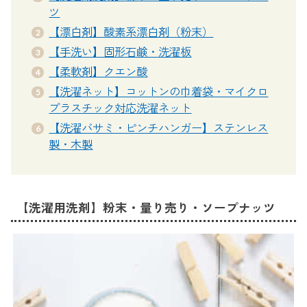
ツ
【漂白剤】酸素系漂白剤（粉末）
【手洗い】固形石鹸・洗濯板
【柔軟剤】クエン酸
【洗濯ネット】コットンの巾着袋・マイクロ
プラスチック対応洗濯ネット
【洗濯バサミ・ピンチハンガー】ステンレス
製・木製
【洗濯用洗剤】粉末・量り売り・ソープナッツ