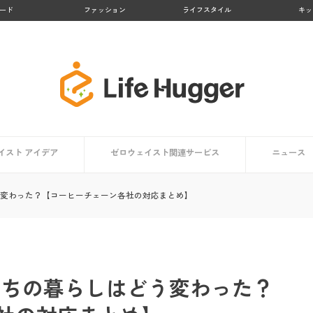
ード
ファッション
ライフスタイル
キッ
イスト アイデア
ゼロウェイスト関連サービス
ニュース
アイデア一覧
方向け
ト編
編
【大阪府】Osakaほかさんマップ
【徳島県 上勝町】日本のゼロウェイスト・タウン
【京都府 亀岡市】かめおかプラスチックごみゼロ宣
【熊本県 黒川温泉】地域コンポストプロジェクト
【鹿児島県 大崎市】リサイクル率No.１の町
【京都府 京都市】京都市のごみゼロ対策とは？
生活で役立つアプリ・マップまとめ
ゼロウェイストを体験する
う変わった？【コーヒーチェーン各社の対応まとめ】
言
たちの暮らしはどう変わった？