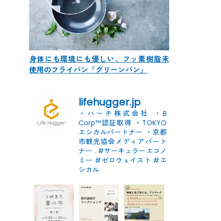
身体にも環境にも優しい、フッ素樹脂未
使用のフライパン「グリーンパン」
lifehugger.jp
・ハーチ株式会社
・B
Corp™認証取得
・TOKYO
エシカルパートナー
・京都
市観光協会メディアパート
ナー
.
#サーキュラーエコノ
ミー #ゼロウェイスト
#エ
シカル