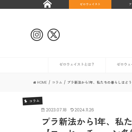
ゼロウェイスト
フ
ゼロウェイストとは？
ゼロウェ
自治体や団体のゼロウェイストな取り組み
ゼロウェイストなライフスタイルとは？
ゼロウェイストを始めたい人へ
ゼロウェイストな情報を集める
日本が抱える課題とは？
世界のゼロウェイスト宣言都市
日本のゼロウェイスト宣言都市
その他の
初めての
コンポス
キッチン
トイレ編
ギフト編
お風呂編
HOME
コラム
プラ新法から1年、私たちの暮らしはど
コラム
2023.07.18
2024.11.26
プラ新法から1年、私