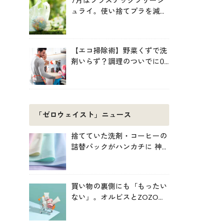
7月はプラスチックフリージ
ュライ。使い捨てプラを減ら
す暮らしの始め方
【エコ掃除術】野菜くずで洗
剤いらず？調理のついでに0
円掃除でキッチンをきれいに
「ゼロウェイスト」ニュース
捨てていた洗剤・コーヒーの
詰替パックがハンカチに 神
戸「エコノバ」で回収スター
ト
買い物の裏側にも「もったい
ない」。オルビスとZOZOが
中学生と考えた持続可能な消
費