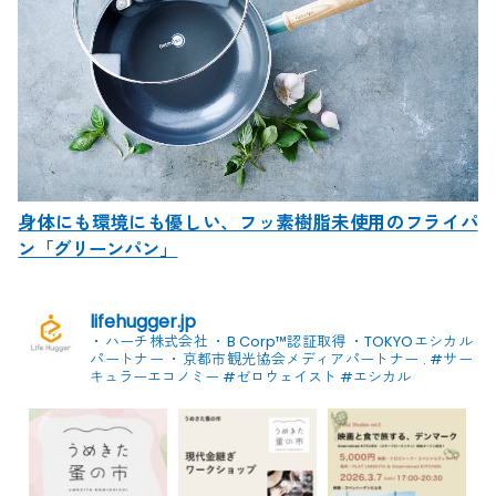
身体にも環境にも優しい、フッ素樹脂未使用のフライパ
ン「グリーンパン」
lifehugger.jp
・ハーチ株式会社
・B Corp™認証取得
・TOKYOエシカル
パートナー
・京都市観光協会メディアパートナー
.
#サー
キュラーエコノミー #ゼロウェイスト
#エシカル