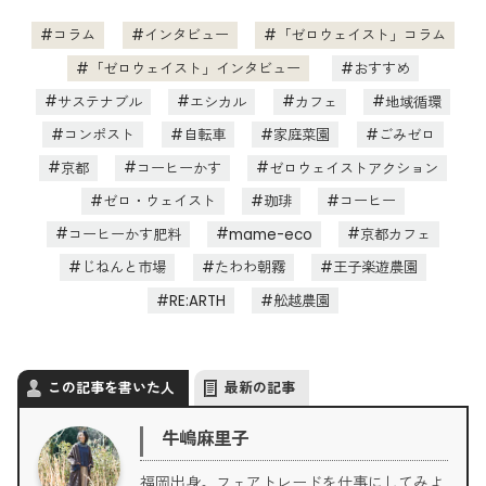
コラム
インタビュー
「ゼロウェイスト」コラム
「ゼロウェイスト」インタビュー
おすすめ
サステナブル
エシカル
カフェ
地域循環
コンポスト
自転車
家庭菜園
ごみゼロ
京都
コーヒーかす
ゼロウェイストアクション
ゼロ・ウェイスト
珈琲
コーヒー
コーヒーかす肥料
mame-eco
京都カフェ
じねんと市場
たわわ朝霧
王子楽遊農園
RE:ARTH
舩越農園
この記事を書いた人
最新の記事
牛嶋麻里子
福岡出身。フェアトレードを仕事にしてみよ