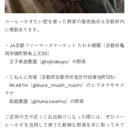
コーヒーかすたい肥を使った野菜の販売拠点は京都府内
に複数あります。
・JA京都ファーマーズマーケット たわわ朝霧（京都府亀
岡市篠町野条上又30）
王子楽遊農園（@ojirakuyu）の野菜
・じねんと市場（京都府京都市伏見区竹田青池町125）
RE:ARTH（@kura_mush_room）のヒラタケやキク
ラゲ
舩越農園（@funa.osamu）の野菜
ご近所の方や近くにお出掛けになった際には、ぜひコー
ヒーかすを活用して育てた新鮮な野菜を手に取ってみて