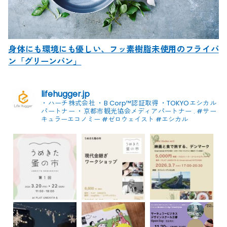
身体にも環境にも優しい、フッ素樹脂未使用のフライパ
ン「グリーンパン」
lifehugger.jp
・ハーチ株式会社
・B Corp™認証取得
・TOKYOエシカル
パートナー
・京都市観光協会メディアパートナー
.
#サー
キュラーエコノミー #ゼロウェイスト
#エシカル